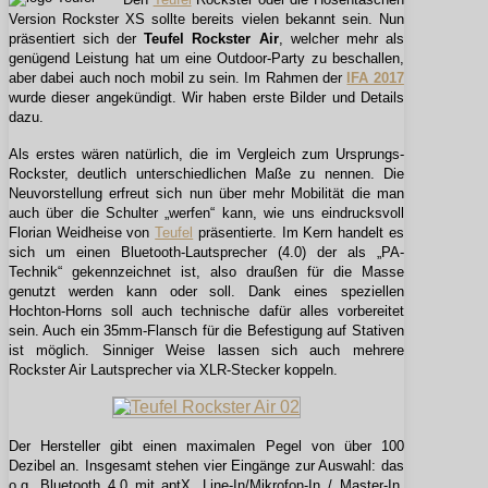
Version Rockster XS sollte bereits vielen bekannt sein. Nun
präsentiert sich der
Teufel Rockster Air
, welcher mehr als
genügend Leistung hat um eine Outdoor-Party zu beschallen,
aber dabei auch noch mobil zu sein. Im Rahmen der
IFA 2017
wurde dieser angekündigt. Wir haben erste Bilder und Details
dazu.
Als erstes wären natürlich, die im Vergleich zum Ursprungs-
Rockster, deutlich unterschiedlichen Maße zu nennen. Die
Neuvorstellung erfreut sich nun über mehr Mobilität die man
auch über die Schulter „werfen“ kann, wie uns eindrucksvoll
Florian Weidheise von
Teufel
präsentierte. Im Kern handelt es
sich um einen Bluetooth-Lautsprecher (4.0) der als „PA-
Technik“ gekennzeichnet ist, also draußen für die Masse
genutzt werden kann oder soll. Dank eines speziellen
Hochton-Horns soll auch technische dafür alles vorbereitet
sein. Auch ein 35mm-Flansch für die Befestigung auf Stativen
ist möglich. Sinniger Weise lassen sich auch mehrere
Rockster Air Lautsprecher via XLR-Stecker koppeln.
Der Hersteller gibt einen maximalen Pegel von über 100
Dezibel an. Insgesamt stehen vier Eingänge zur Auswahl: das
o.g. Bluetooth 4.0 mit aptX, Line-In/Mikrofon-In / Master-In,