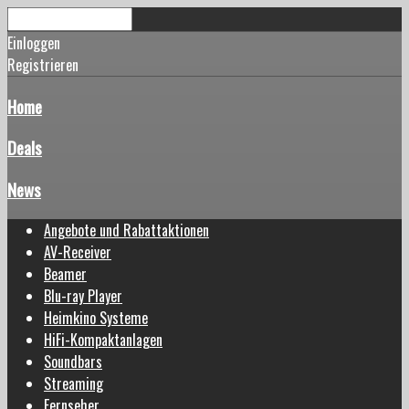
Einloggen
Registrieren
Home
Deals
News
Angebote und Rabattaktionen
AV-Receiver
Beamer
Blu-ray Player
Heimkino Systeme
HiFi-Kompaktanlagen
Soundbars
Streaming
Fernseher