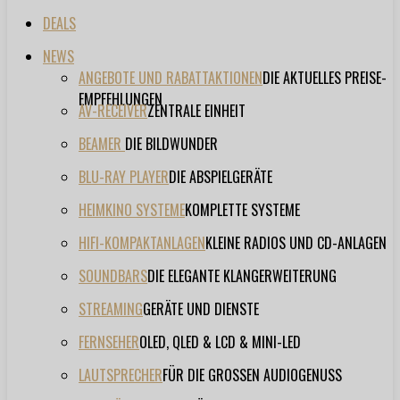
DEALS
NEWS
ANGEBOTE UND RABATTAKTIONEN
DIE AKTUELLES PREISE-
EMPFEHLUNGEN
AV-RECEIVER
ZENTRALE EINHEIT
BEAMER
DIE BILDWUNDER
BLU-RAY PLAYER
DIE ABSPIELGERÄTE
HEIMKINO SYSTEME
KOMPLETTE SYSTEME
HIFI-KOMPAKTANLAGEN
KLEINE RADIOS UND CD-ANLAGEN
SOUNDBARS
DIE ELEGANTE KLANGERWEITERUNG
STREAMING
GERÄTE UND DIENSTE
FERNSEHER
OLED, QLED & LCD & MINI-LED
LAUTSPRECHER
FÜR DIE GROSSEN AUDIOGENUSS