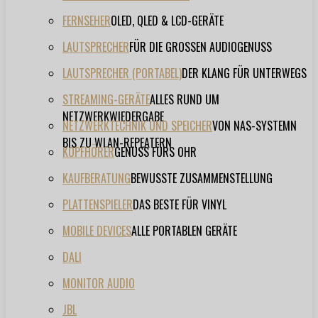
FERNSEHER
OLED, QLED & LCD-GERÄTE
LAUTSPRECHER
FÜR DIE GROSSEN AUDIOGENUSS
LAUTSPRECHER (PORTABEL)
DER KLANG FÜR UNTERWEGS
STREAMING-GERÄTE
ALLES RUND UM
NETZWERKWIEDERGABE
NETZWERKTECHNIK UND SPEICHER
VON NAS-SYSTEMN
BIS ZU WLAN-REPEATERN
KOPFHÖRER
GENUSS FÜRS OHR
KAUFBERATUNG
BEWUSSTE ZUSAMMENSTELLUNG
PLATTENSPIELER
DAS BESTE FÜR VINYL
MOBILE DEVICES
ALLE PORTABLEN GERÄTE
DALI
MONITOR AUDIO
JBL