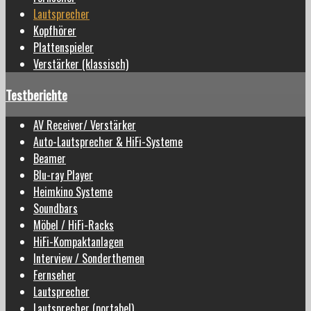
Lautsprecher
Kopfhörer
Plattenspieler
Verstärker (klassisch)
Testberichte
AV Receiver/ Verstärker
Auto-Lautsprecher & HiFi-Systeme
Beamer
Blu-ray Player
Heimkino Systeme
Soundbars
Möbel / HiFi-Racks
HiFi-Kompaktanlagen
Interview / Sonderthemen
Fernseher
Lautsprecher
Lautsprecher (portabel)