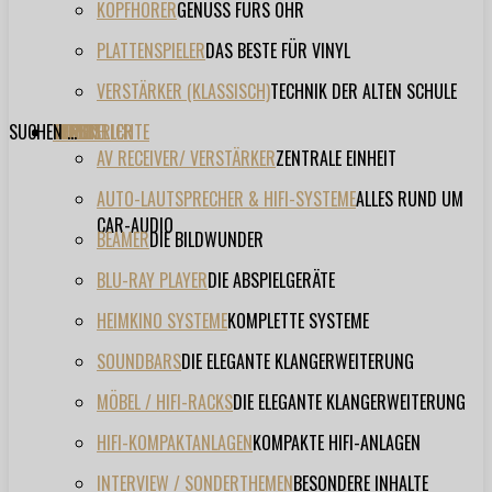
KOPFHÖRER
GENUSS FÜRS OHR
PLATTENSPIELER
DAS BESTE FÜR VINYL
VERSTÄRKER (KLASSISCH)
TECHNIK DER ALTEN SCHULE
SUCHEN ...
TESTBERICHTE
FORUM
FILME
VIDEOS
HERSTELLER
EVENT
AV RECEIVER/ VERSTÄRKER
ZENTRALE EINHEIT
AUTO-LAUTSPRECHER & HIFI-SYSTEME
ALLES RUND UM
CAR-AUDIO
BEAMER
DIE BILDWUNDER
BLU-RAY PLAYER
DIE ABSPIELGERÄTE
HEIMKINO SYSTEME
KOMPLETTE SYSTEME
SOUNDBARS
DIE ELEGANTE KLANGERWEITERUNG
MÖBEL / HIFI-RACKS
DIE ELEGANTE KLANGERWEITERUNG
HIFI-KOMPAKTANLAGEN
KOMPAKTE HIFI-ANLAGEN
INTERVIEW / SONDERTHEMEN
BESONDERE INHALTE