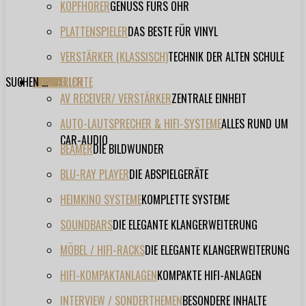
KOPFHÖRER
GENUSS FÜRS OHR
PLATTENSPIELER
DAS BESTE FÜR VINYL
VERSTÄRKER (KLASSISCH)
TECHNIK DER ALTEN SCHULE
SUCHEN ...
TESTBERICHTE
FORUM
FILME
VIDEOS
HERSTELLER
EVENT
AV RECEIVER/ VERSTÄRKER
ZENTRALE EINHEIT
AUTO-LAUTSPRECHER & HIFI-SYSTEME
ALLES RUND UM
CAR-AUDIO
BEAMER
DIE BILDWUNDER
BLU-RAY PLAYER
DIE ABSPIELGERÄTE
HEIMKINO SYSTEME
KOMPLETTE SYSTEME
SOUNDBARS
DIE ELEGANTE KLANGERWEITERUNG
MÖBEL / HIFI-RACKS
DIE ELEGANTE KLANGERWEITERUNG
HIFI-KOMPAKTANLAGEN
KOMPAKTE HIFI-ANLAGEN
INTERVIEW / SONDERTHEMEN
BESONDERE INHALTE