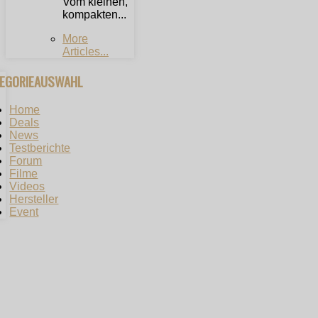
Vom kleinen,
kompakten...
More
Articles...
TEGORIEAUSWAHL
Home
Deals
News
Testberichte
Forum
Filme
Videos
Hersteller
Event