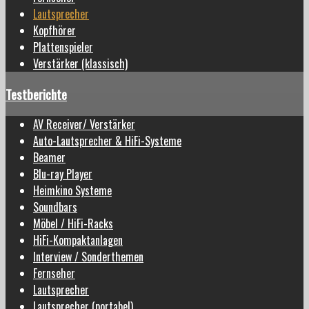
Lautsprecher
Kopfhörer
Plattenspieler
Verstärker (klassisch)
Testberichte
AV Receiver/ Verstärker
Auto-Lautsprecher & HiFi-Systeme
Beamer
Blu-ray Player
Heimkino Systeme
Soundbars
Möbel / HiFi-Racks
HiFi-Kompaktanlagen
Interview / Sonderthemen
Fernseher
Lautsprecher
Lautsprecher (portabel)