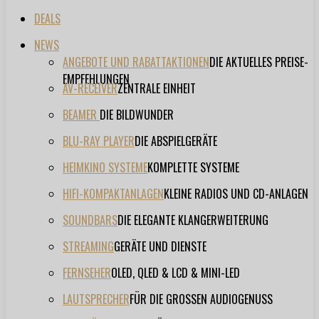
DEALS
NEWS
ANGEBOTE UND RABATTAKTIONEN
DIE AKTUELLES PREISE-
EMPFEHLUNGEN
AV-RECEIVER
ZENTRALE EINHEIT
BEAMER
DIE BILDWUNDER
BLU-RAY PLAYER
DIE ABSPIELGERÄTE
HEIMKINO SYSTEME
KOMPLETTE SYSTEME
HIFI-KOMPAKTANLAGEN
KLEINE RADIOS UND CD-ANLAGEN
SOUNDBARS
DIE ELEGANTE KLANGERWEITERUNG
STREAMING
GERÄTE UND DIENSTE
FERNSEHER
OLED, QLED & LCD & MINI-LED
LAUTSPRECHER
FÜR DIE GROSSEN AUDIOGENUSS