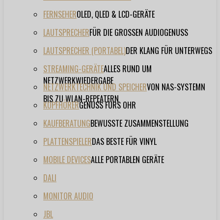
FERNSEHER
OLED, QLED & LCD-GERÄTE
LAUTSPRECHER
FÜR DIE GROSSEN AUDIOGENUSS
LAUTSPRECHER (PORTABEL)
DER KLANG FÜR UNTERWEGS
STREAMING-GERÄTE
ALLES RUND UM
NETZWERKWIEDERGABE
NETZWERKTECHNIK UND SPEICHER
VON NAS-SYSTEMN
BIS ZU WLAN-REPEATERN
KOPFHÖRER
GENUSS FÜRS OHR
KAUFBERATUNG
BEWUSSTE ZUSAMMENSTELLUNG
PLATTENSPIELER
DAS BESTE FÜR VINYL
MOBILE DEVICES
ALLE PORTABLEN GERÄTE
DALI
MONITOR AUDIO
JBL