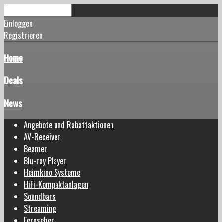
Einloggen
Registrieren
Home
Deals
News
Angebote und Rabattaktionen
AV-Receiver
Beamer
Blu-ray Player
Heimkino Systeme
HiFi-Kompaktanlagen
Soundbars
Streaming
Fernseher