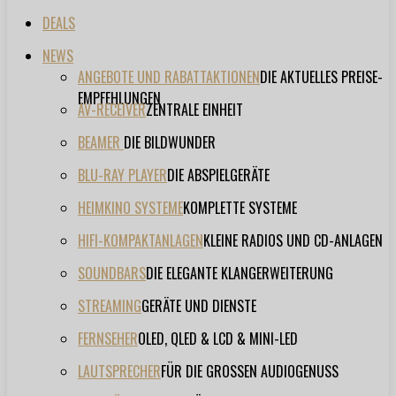
DEALS
NEWS
ANGEBOTE UND RABATTAKTIONEN
DIE AKTUELLES PREISE-
EMPFEHLUNGEN
AV-RECEIVER
ZENTRALE EINHEIT
BEAMER
DIE BILDWUNDER
BLU-RAY PLAYER
DIE ABSPIELGERÄTE
HEIMKINO SYSTEME
KOMPLETTE SYSTEME
HIFI-KOMPAKTANLAGEN
KLEINE RADIOS UND CD-ANLAGEN
SOUNDBARS
DIE ELEGANTE KLANGERWEITERUNG
STREAMING
GERÄTE UND DIENSTE
FERNSEHER
OLED, QLED & LCD & MINI-LED
LAUTSPRECHER
FÜR DIE GROSSEN AUDIOGENUSS