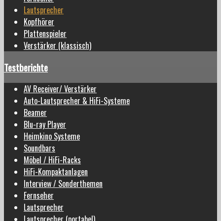
Lautsprecher
Kopfhörer
Plattenspieler
Verstärker (klassisch)
Testberichte
AV Receiver/ Verstärker
Auto-Lautsprecher & HiFi-Systeme
Beamer
Blu-ray Player
Heimkino Systeme
Soundbars
Möbel / HiFi-Racks
HiFi-Kompaktanlagen
Interview / Sonderthemen
Fernseher
Lautsprecher
Lautsprecher (portabel)