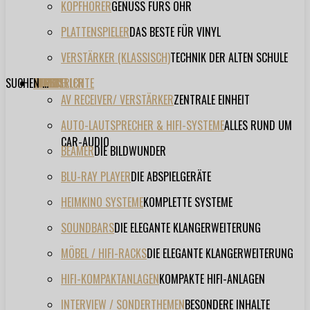
KOPFHÖRER
GENUSS FÜRS OHR
PLATTENSPIELER
DAS BESTE FÜR VINYL
VERSTÄRKER (KLASSISCH)
TECHNIK DER ALTEN SCHULE
SUCHEN ...
TESTBERICHTE
FORUM
FILME
VIDEOS
HERSTELLER
EVENT
AV RECEIVER/ VERSTÄRKER
ZENTRALE EINHEIT
AUTO-LAUTSPRECHER & HIFI-SYSTEME
ALLES RUND UM
CAR-AUDIO
BEAMER
DIE BILDWUNDER
BLU-RAY PLAYER
DIE ABSPIELGERÄTE
HEIMKINO SYSTEME
KOMPLETTE SYSTEME
SOUNDBARS
DIE ELEGANTE KLANGERWEITERUNG
MÖBEL / HIFI-RACKS
DIE ELEGANTE KLANGERWEITERUNG
HIFI-KOMPAKTANLAGEN
KOMPAKTE HIFI-ANLAGEN
INTERVIEW / SONDERTHEMEN
BESONDERE INHALTE