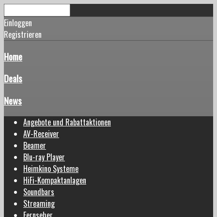
Einloggen
Registrieren
Home
Deals
News
Angebote und Rabattaktionen
AV-Receiver
Beamer
Blu-ray Player
Heimkino Systeme
HiFi-Kompaktanlagen
Soundbars
Streaming
Fernseher