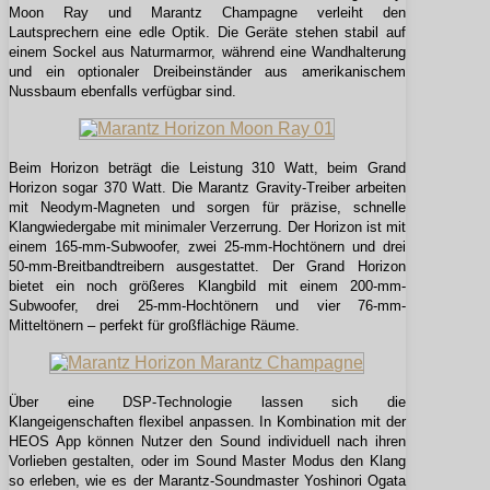
Moon Ray und Marantz Champagne verleiht den
Lautsprechern eine edle Optik. Die Geräte stehen stabil auf
einem Sockel aus Naturmarmor, während eine Wandhalterung
und ein optionaler Dreibeinständer aus amerikanischem
Nussbaum ebenfalls verfügbar sind.
Beim Horizon beträgt die Leistung 310 Watt, beim Grand
Horizon sogar 370 Watt. Die Marantz Gravity-Treiber arbeiten
mit Neodym-Magneten und sorgen für präzise, schnelle
Klangwiedergabe mit minimaler Verzerrung. Der Horizon ist mit
einem 165-mm-Subwoofer, zwei 25-mm-Hochtönern und drei
50-mm-Breitbandtreibern ausgestattet. Der Grand Horizon
bietet ein noch größeres Klangbild mit einem 200-mm-
Subwoofer, drei 25-mm-Hochtönern und vier 76-mm-
Mitteltönern – perfekt für großflächige Räume.
Über eine DSP-Technologie lassen sich die
Klangeigenschaften flexibel anpassen. In Kombination mit der
HEOS App können Nutzer den Sound individuell nach ihren
Vorlieben gestalten, oder im Sound Master Modus den Klang
so erleben, wie es der Marantz-Soundmaster Yoshinori Ogata