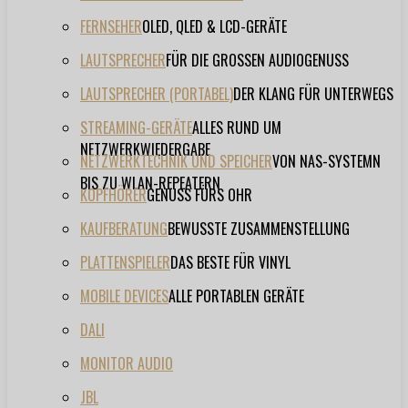
FERNSEHER
OLED, QLED & LCD-GERÄTE
LAUTSPRECHER
FÜR DIE GROSSEN AUDIOGENUSS
LAUTSPRECHER (PORTABEL)
DER KLANG FÜR UNTERWEGS
STREAMING-GERÄTE
ALLES RUND UM
NETZWERKWIEDERGABE
NETZWERKTECHNIK UND SPEICHER
VON NAS-SYSTEMN
BIS ZU WLAN-REPEATERN
KOPFHÖRER
GENUSS FÜRS OHR
KAUFBERATUNG
BEWUSSTE ZUSAMMENSTELLUNG
PLATTENSPIELER
DAS BESTE FÜR VINYL
MOBILE DEVICES
ALLE PORTABLEN GERÄTE
DALI
MONITOR AUDIO
JBL