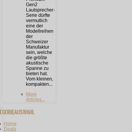
Gen2
Lautsprecher-
Serie dürfte
vermutlich
eine der
Modellreihen
der
Schweizer
Manufaktur
sein, welche
die größte
akustische
Spanne zu
bieten hat.
Vom kleinen,
kompakten...
More
Articles...
TEGORIEAUSWAHL
Home
Deals