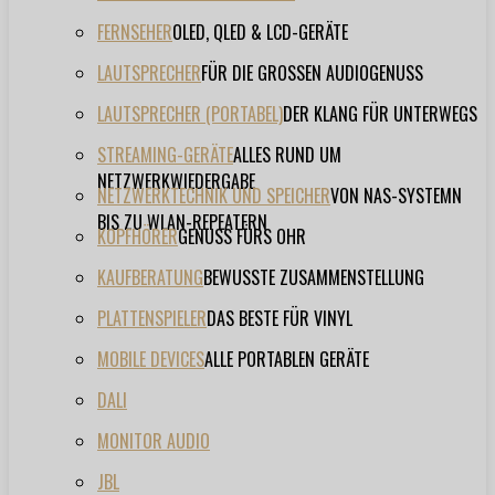
FERNSEHER
OLED, QLED & LCD-GERÄTE
LAUTSPRECHER
FÜR DIE GROSSEN AUDIOGENUSS
LAUTSPRECHER (PORTABEL)
DER KLANG FÜR UNTERWEGS
STREAMING-GERÄTE
ALLES RUND UM
NETZWERKWIEDERGABE
NETZWERKTECHNIK UND SPEICHER
VON NAS-SYSTEMN
BIS ZU WLAN-REPEATERN
KOPFHÖRER
GENUSS FÜRS OHR
KAUFBERATUNG
BEWUSSTE ZUSAMMENSTELLUNG
PLATTENSPIELER
DAS BESTE FÜR VINYL
MOBILE DEVICES
ALLE PORTABLEN GERÄTE
DALI
MONITOR AUDIO
JBL