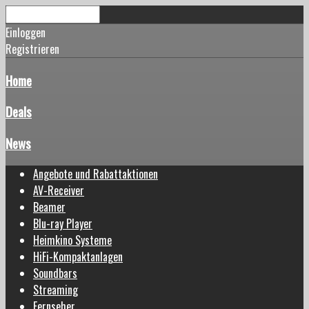
Einloggen
Registrieren
Home
Deals
News
Angebote und Rabattaktionen
AV-Receiver
Beamer
Blu-ray Player
Heimkino Systeme
HiFi-Kompaktanlagen
Soundbars
Streaming
Fernseher