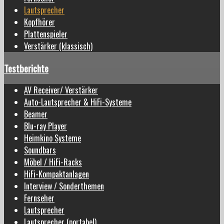
Lautsprecher
Kopfhörer
Plattenspieler
Verstärker (klassisch)
Testberichte
AV Receiver/ Verstärker
Auto-Lautsprecher & HiFi-Systeme
Beamer
Blu-ray Player
Heimkino Systeme
Soundbars
Möbel / HiFi-Racks
HiFi-Kompaktanlagen
Interview / Sonderthemen
Fernseher
Lautsprecher
Lautsprecher (portabel)