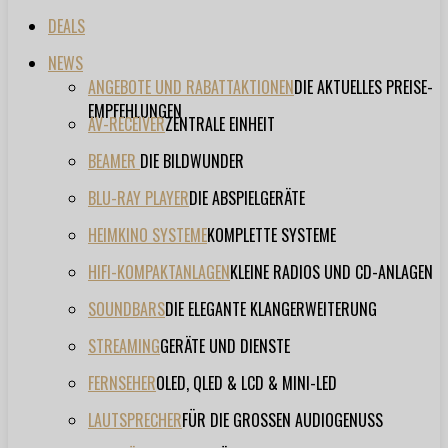
DEALS
NEWS
ANGEBOTE UND RABATTAKTIONEN
DIE AKTUELLES PREISE-
EMPFEHLUNGEN
AV-RECEIVER
ZENTRALE EINHEIT
BEAMER
DIE BILDWUNDER
BLU-RAY PLAYER
DIE ABSPIELGERÄTE
HEIMKINO SYSTEME
KOMPLETTE SYSTEME
HIFI-KOMPAKTANLAGEN
KLEINE RADIOS UND CD-ANLAGEN
SOUNDBARS
DIE ELEGANTE KLANGERWEITERUNG
STREAMING
GERÄTE UND DIENSTE
FERNSEHER
OLED, QLED & LCD & MINI-LED
LAUTSPRECHER
FÜR DIE GROSSEN AUDIOGENUSS