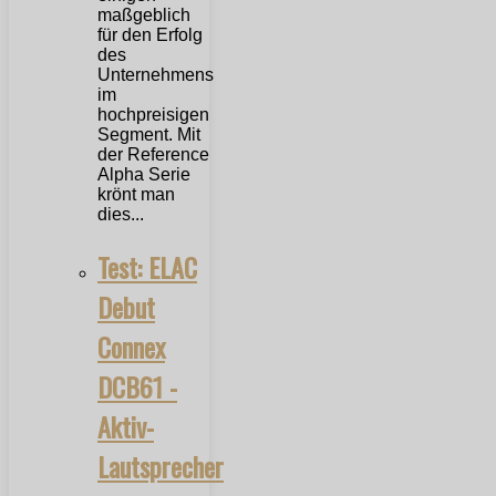
maßgeblich
für den Erfolg
des
Unternehmens
im
hochpreisigen
Segment. Mit
der Reference
Alpha Serie
krönt man
dies...
Test: ELAC
Debut
Connex
DCB61 -
Aktiv-
Lautsprecher