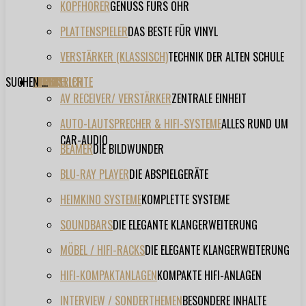
KOPFHÖRER
GENUSS FÜRS OHR
PLATTENSPIELER
DAS BESTE FÜR VINYL
VERSTÄRKER (KLASSISCH)
TECHNIK DER ALTEN SCHULE
SUCHEN ...
TESTBERICHTE
FORUM
FILME
VIDEOS
HERSTELLER
EVENT
AV RECEIVER/ VERSTÄRKER
ZENTRALE EINHEIT
AUTO-LAUTSPRECHER & HIFI-SYSTEME
ALLES RUND UM
CAR-AUDIO
BEAMER
DIE BILDWUNDER
BLU-RAY PLAYER
DIE ABSPIELGERÄTE
HEIMKINO SYSTEME
KOMPLETTE SYSTEME
SOUNDBARS
DIE ELEGANTE KLANGERWEITERUNG
MÖBEL / HIFI-RACKS
DIE ELEGANTE KLANGERWEITERUNG
HIFI-KOMPAKTANLAGEN
KOMPAKTE HIFI-ANLAGEN
INTERVIEW / SONDERTHEMEN
BESONDERE INHALTE