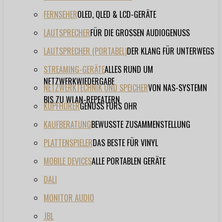
FERNSEHER
OLED, QLED & LCD-GERÄTE
LAUTSPRECHER
FÜR DIE GROSSEN AUDIOGENUSS
LAUTSPRECHER (PORTABEL)
DER KLANG FÜR UNTERWEGS
STREAMING-GERÄTE
ALLES RUND UM
NETZWERKWIEDERGABE
NETZWERKTECHNIK UND SPEICHER
VON NAS-SYSTEMN
BIS ZU WLAN-REPEATERN
KOPFHÖRER
GENUSS FÜRS OHR
KAUFBERATUNG
BEWUSSTE ZUSAMMENSTELLUNG
PLATTENSPIELER
DAS BESTE FÜR VINYL
MOBILE DEVICES
ALLE PORTABLEN GERÄTE
DALI
MONITOR AUDIO
JBL