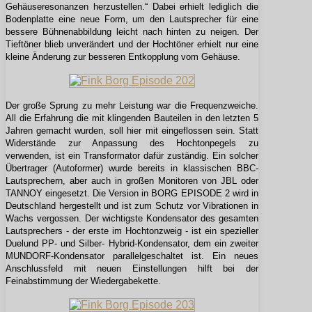
Gehäuseresonanzen herzustellen.“ Dabei erhielt lediglich die
Bodenplatte eine neue Form, um den Lautsprecher für eine
bessere Bühnenabbildung leicht nach hinten zu neigen. Der
Tieftöner blieb unverändert und der Hochtöner erhielt nur eine
kleine Änderung zur besseren Entkopplung vom Gehäuse.
Der große Sprung zu mehr Leistung war die Frequenzweiche.
All die Erfahrung die mit klingenden Bauteilen in den letzten 5
Jahren gemacht wurden, soll hier mit eingeflossen sein. Statt
Widerstände zur Anpassung des Hochtonpegels zu
verwenden, ist ein Transformator dafür zuständig. Ein solcher
Übertrager (Autoformer) wurde bereits in klassischen BBC-
Lautsprechern, aber auch in großen Monitoren von JBL oder
TANNOY eingesetzt. Die Version in BORG EPISODE 2 wird in
Deutschland hergestellt und ist zum Schutz vor Vibrationen in
Wachs vergossen. Der wichtigste Kondensator des gesamten
Lautsprechers - der erste im Hochtonzweig - ist ein spezieller
Duelund PP- und Silber- Hybrid-Kondensator, dem ein zweiter
MUNDORF-Kondensator parallelgeschaltet ist. Ein neues
Anschlussfeld mit neuen Einstellungen hilft bei der
Feinabstimmung der Wiedergabekette.