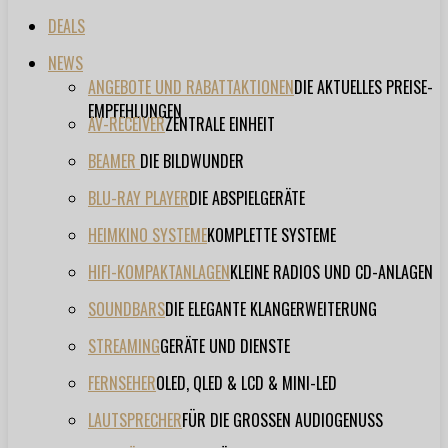
DEALS
NEWS
ANGEBOTE UND RABATTAKTIONEN
DIE AKTUELLES PREISE-
EMPFEHLUNGEN
AV-RECEIVER
ZENTRALE EINHEIT
BEAMER
DIE BILDWUNDER
BLU-RAY PLAYER
DIE ABSPIELGERÄTE
HEIMKINO SYSTEME
KOMPLETTE SYSTEME
HIFI-KOMPAKTANLAGEN
KLEINE RADIOS UND CD-ANLAGEN
SOUNDBARS
DIE ELEGANTE KLANGERWEITERUNG
STREAMING
GERÄTE UND DIENSTE
FERNSEHER
OLED, QLED & LCD & MINI-LED
LAUTSPRECHER
FÜR DIE GROSSEN AUDIOGENUSS