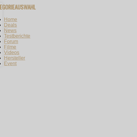
TEGORIEAUSWAHL
Home
Deals
News
Testberichte
Forum
Filme
Videos
Hersteller
Event