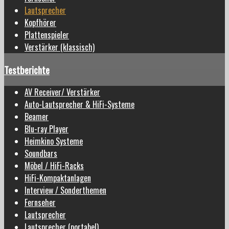
Lautsprecher
Kopfhörer
Plattenspieler
Verstärker (klassisch)
Testberichte
AV Receiver/ Verstärker
Auto-Lautsprecher & HiFi-Systeme
Beamer
Blu-ray Player
Heimkino Systeme
Soundbars
Möbel / HiFi-Racks
HiFi-Kompaktanlagen
Interview / Sonderthemen
Fernseher
Lautsprecher
Lautsprecher (portabel)