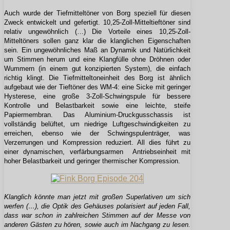
Auch wurde der Tiefmitteltöner von Borg speziell für diesen
Zweck entwickelt und gefertigt. 10,25-Zoll-Mitteltieftöner sind
relativ ungewöhnlich (…) Die Vorteile eines 10,25-Zoll-
Mitteltöners sollen ganz klar die klanglichen Eigenschaften
sein. Ein ungewöhnliches Maß an Dynamik und Natürlichkeit
um Stimmen herum und eine Klangfülle ohne Dröhnen oder
Wummern (in einem gut konzipierten System), die einfach
richtig klingt. Die Tiefmitteltoneinheit des Borg ist ähnlich
aufgebaut wie der Tieftöner des WM-4: eine Sicke mit geringer
Hysterese, eine große 3-Zoll-Schwingspule für bessere
Kontrolle und Belastbarkeit sowie eine leichte, steife
Papiermembran. Das Aluminium-Druckgusschassis ist
vollständig belüftet, um niedrige Luftgeschwindigkeiten zu
erreichen, ebenso wie der Schwingspulenträger, was
Verzerrungen und Kompression reduziert. All dies führt zu
einer dynamischen, verfärbungsarmen Antriebseinheit mit
hoher Belastbarkeit und geringer thermischer Kompression.
Klanglich könnte man jetzt mit großen Superlativen um sich
werfen (…), die Optik des Gehäuses polarisiert auf jeden Fall,
dass war schon in zahlreichen Stimmen auf der Messe von
anderen Gästen zu hören, sowie auch im Nachgang zu lesen.