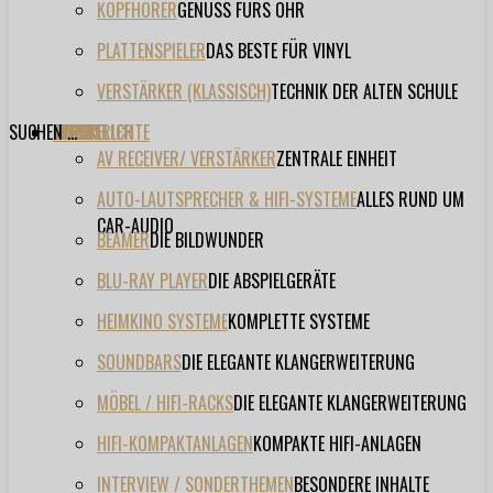
KOPFHÖRER
GENUSS FÜRS OHR
PLATTENSPIELER
DAS BESTE FÜR VINYL
VERSTÄRKER (KLASSISCH)
TECHNIK DER ALTEN SCHULE
SUCHEN ...
TESTBERICHTE
FORUM
FILME
VIDEOS
HERSTELLER
EVENT
AV RECEIVER/ VERSTÄRKER
ZENTRALE EINHEIT
AUTO-LAUTSPRECHER & HIFI-SYSTEME
ALLES RUND UM
CAR-AUDIO
BEAMER
DIE BILDWUNDER
BLU-RAY PLAYER
DIE ABSPIELGERÄTE
HEIMKINO SYSTEME
KOMPLETTE SYSTEME
SOUNDBARS
DIE ELEGANTE KLANGERWEITERUNG
MÖBEL / HIFI-RACKS
DIE ELEGANTE KLANGERWEITERUNG
HIFI-KOMPAKTANLAGEN
KOMPAKTE HIFI-ANLAGEN
INTERVIEW / SONDERTHEMEN
BESONDERE INHALTE