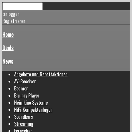
Einloggen
Registrieren
Home
Deals
News
Angebote und Rabattaktionen
AV-Receiver
Beamer
Blu-ray Player
Heimkino Systeme
HiFi-Kompaktanlagen
Soundbars
Streaming
Fernseher