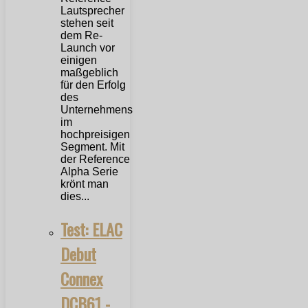
Lautsprecher
stehen seit
dem Re-
Launch vor
einigen
maßgeblich
für den Erfolg
des
Unternehmens
im
hochpreisigen
Segment. Mit
der Reference
Alpha Serie
krönt man
dies...
Test: ELAC
Debut
Connex
DCB61 -