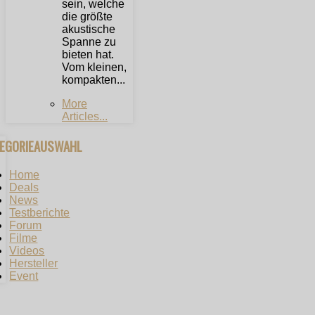
sein, welche
die größte
akustische
Spanne zu
bieten hat.
Vom kleinen,
kompakten...
More
Articles...
TEGORIEAUSWAHL
Home
Deals
News
Testberichte
Forum
Filme
Videos
Hersteller
Event