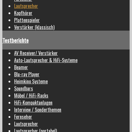
Lautsprecher
Kopfhörer
Plattenspieler
Verstärker (klassisch)
Testberichte
AV Receiver/ Verstärker
Auto-Lautsprecher & HiFi-Systeme
Beamer
Blu-ray Player
Heimkino Systeme
Soundbars
Möbel / HiFi-Racks
HiFi-Kompaktanlagen
Interview / Sonderthemen
Fernseher
Lautsprecher
Lautsprecher (portabel)