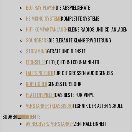
BLU-RAY PLAYER
DIE ABSPIELGERÄTE
HEIMKINO SYSTEME
KOMPLETTE SYSTEME
HIFI-KOMPAKTANLAGEN
KLEINE RADIOS UND CD-ANLAGEN
SOUNDBARS
DIE ELEGANTE KLANGERWEITERUNG
STREAMING
GERÄTE UND DIENSTE
FERNSEHER
OLED, QLED & LCD & MINI-LED
LAUTSPRECHER
FÜR DIE GROSSEN AUDIOGENUSS
KOPFHÖRER
GENUSS FÜRS OHR
PLATTENSPIELER
DAS BESTE FÜR VINYL
VERSTÄRKER (KLASSISCH)
TECHNIK DER ALTEN SCHULE
SUCHEN ...
TESTBERICHTE
FORUM
FILME
VIDEOS
HERSTELLER
EVENT
AV RECEIVER/ VERSTÄRKER
ZENTRALE EINHEIT