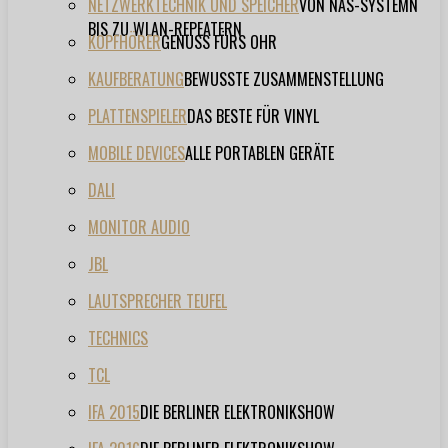
NETZWERKTECHNIK UND SPEICHER
VON NAS-SYSTEMN
BIS ZU WLAN-REPEATERN
KOPFHÖRER
GENUSS FÜRS OHR
KAUFBERATUNG
BEWUSSTE ZUSAMMENSTELLUNG
PLATTENSPIELER
DAS BESTE FÜR VINYL
MOBILE DEVICES
ALLE PORTABLEN GERÄTE
DALI
MONITOR AUDIO
JBL
LAUTSPRECHER TEUFEL
TECHNICS
TCL
IFA 2015
DIE BERLINER ELEKTRONIKSHOW