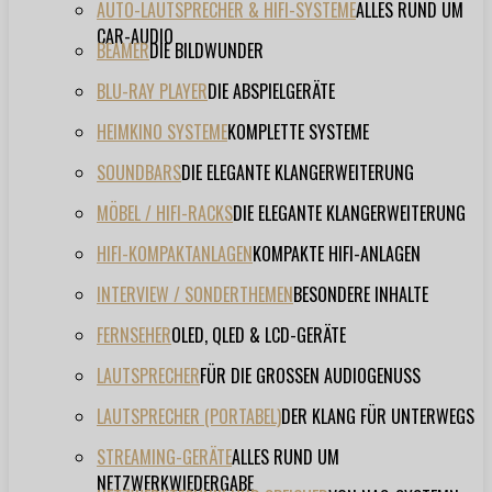
AUTO-LAUTSPRECHER & HIFI-SYSTEME
ALLES RUND UM
CAR-AUDIO
BEAMER
DIE BILDWUNDER
BLU-RAY PLAYER
DIE ABSPIELGERÄTE
HEIMKINO SYSTEME
KOMPLETTE SYSTEME
SOUNDBARS
DIE ELEGANTE KLANGERWEITERUNG
MÖBEL / HIFI-RACKS
DIE ELEGANTE KLANGERWEITERUNG
HIFI-KOMPAKTANLAGEN
KOMPAKTE HIFI-ANLAGEN
INTERVIEW / SONDERTHEMEN
BESONDERE INHALTE
FERNSEHER
OLED, QLED & LCD-GERÄTE
LAUTSPRECHER
FÜR DIE GROSSEN AUDIOGENUSS
LAUTSPRECHER (PORTABEL)
DER KLANG FÜR UNTERWEGS
STREAMING-GERÄTE
ALLES RUND UM
NETZWERKWIEDERGABE