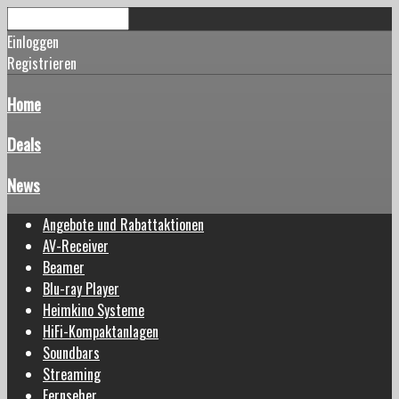
Einloggen
Registrieren
Home
Deals
News
Angebote und Rabattaktionen
AV-Receiver
Beamer
Blu-ray Player
Heimkino Systeme
HiFi-Kompaktanlagen
Soundbars
Streaming
Fernseher