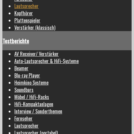
Lautsprecher
Kopfhörer
Plattenspieler
Verstärker (klassisch)
Testberichte
AV Receiver/ Verstärker
Auto-Lautsprecher & HiFi-Systeme
Beamer
Blu-ray Player
Heimkino Systeme
Soundbars
Möbel / HiFi-Racks
HiFi-Kompaktanlagen
Interview / Sonderthemen
Fernseher
Lautsprecher
Lautsprecher (portabel)