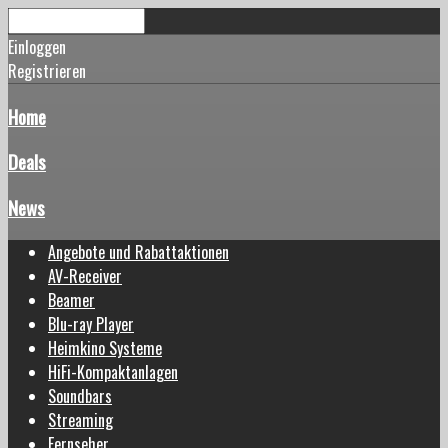
Einloggen
Registrieren
Home
Deals
News
Angebote und Rabattaktionen
AV-Receiver
Beamer
Blu-ray Player
Heimkino Systeme
HiFi-Kompaktanlagen
Soundbars
Streaming
Fernseher