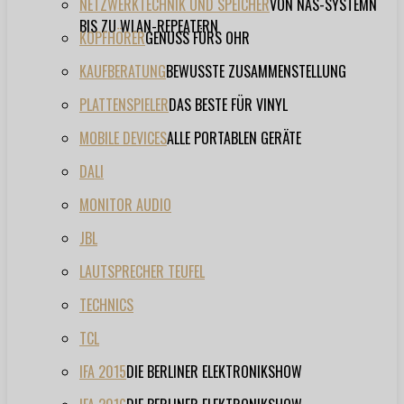
NETZWERKTECHNIK UND SPEICHER
VON NAS-SYSTEMN
BIS ZU WLAN-REPEATERN
KOPFHÖRER
GENUSS FÜRS OHR
KAUFBERATUNG
BEWUSSTE ZUSAMMENSTELLUNG
PLATTENSPIELER
DAS BESTE FÜR VINYL
MOBILE DEVICES
ALLE PORTABLEN GERÄTE
DALI
MONITOR AUDIO
JBL
LAUTSPRECHER TEUFEL
TECHNICS
TCL
IFA 2015
DIE BERLINER ELEKTRONIKSHOW