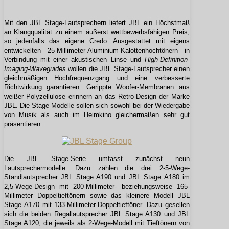
Mit den JBL Stage-Lautsprechern liefert JBL ein Höchstmaß
an Klangqualität zu einem äußerst wettbewerbsfähigen Preis,
so jedenfalls das eigene Credo. Ausgestattet mit eigens
entwickelten 25-Millimeter-Aluminium-Kalottenhochtönern in
Verbindung mit einer akustischen Linse und
High-Definition-
Imaging-Waveguides
wollen die JBL Stage-Lautsprecher einen
gleichmäßigen Hochfrequenzgang und eine verbesserte
Richtwirkung garantieren. Gerippte Woofer-Membranen aus
weißer Polyzellulose erinnern an das Retro-Design der Marke
JBL. Die Stage-Modelle sollen sich sowohl bei der Wiedergabe
von Musik als auch im Heimkino gleichermaßen sehr gut
präsentieren.
Die JBL Stage-Serie umfasst zunächst neun
Lautsprechermodelle. Dazu zählen die drei 2-5-Wege-
Standlautsprecher JBL Stage A190 und JBL Stage A180 im
2,5-Wege-Design mit 200-Millimeter- beziehungsweise 165-
Millimeter Doppeltieftönern sowie das kleinere Modell JBL
Stage A170 mit 133-Millimeter-Doppeltieftöner. Dazu gesellen
sich die beiden Regallautsprecher JBL Stage A130 und JBL
Stage A120, die jeweils als 2-Wege-Modell mit Tieftönern von