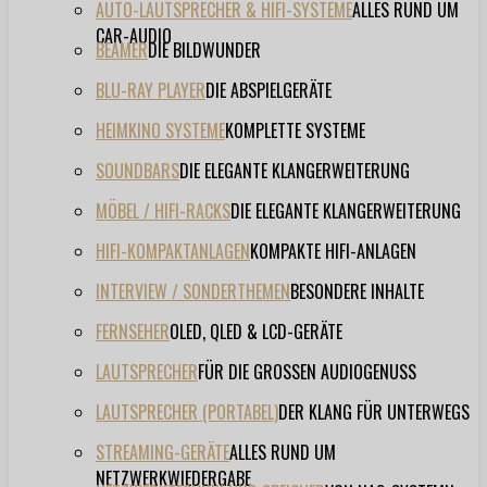
AUTO-LAUTSPRECHER & HIFI-SYSTEME
ALLES RUND UM
CAR-AUDIO
BEAMER
DIE BILDWUNDER
BLU-RAY PLAYER
DIE ABSPIELGERÄTE
HEIMKINO SYSTEME
KOMPLETTE SYSTEME
SOUNDBARS
DIE ELEGANTE KLANGERWEITERUNG
MÖBEL / HIFI-RACKS
DIE ELEGANTE KLANGERWEITERUNG
HIFI-KOMPAKTANLAGEN
KOMPAKTE HIFI-ANLAGEN
INTERVIEW / SONDERTHEMEN
BESONDERE INHALTE
FERNSEHER
OLED, QLED & LCD-GERÄTE
LAUTSPRECHER
FÜR DIE GROSSEN AUDIOGENUSS
LAUTSPRECHER (PORTABEL)
DER KLANG FÜR UNTERWEGS
STREAMING-GERÄTE
ALLES RUND UM
NETZWERKWIEDERGABE