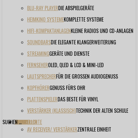
BLU-RAY PLAYER
DIE ABSPIELGERÄTE
HEIMKINO SYSTEME
KOMPLETTE SYSTEME
HIFI-KOMPAKTANLAGEN
KLEINE RADIOS UND CD-ANLAGEN
SOUNDBARS
DIE ELEGANTE KLANGERWEITERUNG
STREAMING
GERÄTE UND DIENSTE
FERNSEHER
OLED, QLED & LCD & MINI-LED
LAUTSPRECHER
FÜR DIE GROSSEN AUDIOGENUSS
KOPFHÖRER
GENUSS FÜRS OHR
PLATTENSPIELER
DAS BESTE FÜR VINYL
VERSTÄRKER (KLASSISCH)
TECHNIK DER ALTEN SCHULE
SUCHEN ...
TESTBERICHTE
FORUM
FILME
VIDEOS
HERSTELLER
EVENT
AV RECEIVER/ VERSTÄRKER
ZENTRALE EINHEIT