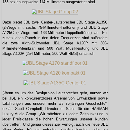
133 beziehungsweise 114 Millimetern ausgestattet sind.
Dazu bietet JBL zwei Center-Lautsprecher JBL Stage A135C
(2-Wege mit sechs 75-Millimeter-Tieftönern) und JBL Stage
A125C (2-Wege mit 133-Millimeter-Doppeltieftöner) an. Für
zusätzlichen Punch in den tiefen Frequenzen sind außerdem
die zwei Aktiv-Subwoofer JBL Stage A120P mit 305-
Millimeter-Membran und 500 Watt Musikleistung und JBL
Stage A100P (254-Millimeter, 300 Watt RMS) erhältlich.
„Wenn es um das Design von Lautsprecher geht, nutzen wir
bei JBL ein konkurrenzloses Arsenal von Entwicklern sowie
Erfahrungen aus unserer mehr als 75-jährigen Geschichte“,
erklärt Scott Campbell, Director of Sales für die HARMAN
Luxury Audio Group. „Wir möchten zu jedem Zeitpunkt und in
jeder Preisklasse die hohen Erwartungen unserer Kunden
übertreffen. Und genau dieses Ziel verfolgt auch die neue JBL
Stage-Reihe. Für ein potentes Zweikanalsystem oder ein