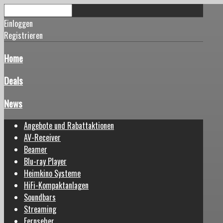
Einloggen
Registrieren
Home
Deals
News
Angebote und Rabattaktionen
AV-Receiver
Beamer
Blu-ray Player
Heimkino Systeme
HiFi-Kompaktanlagen
Soundbars
Streaming
Fernseher