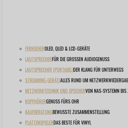
FERNSEHER
OLED, QLED & LCD-GERÄTE
LAUTSPRECHER
FÜR DIE GROSSEN AUDIOGENUSS
LAUTSPRECHER (PORTABEL)
DER KLANG FÜR UNTERWEGS
STREAMING-GERÄTE
ALLES RUND UM NETZWERKWIEDERGA
NETZWERKTECHNIK UND SPEICHER
VON NAS-SYSTEMN BIS
KOPFHÖRER
GENUSS FÜRS OHR
KAUFBERATUNG
BEWUSSTE ZUSAMMENSTELLUNG
PLATTENSPIELER
DAS BESTE FÜR VINYL