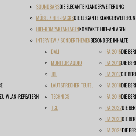
SOUNDBARS
DIE ELEGANTE KLANGERWEITERUNG
MÖBEL / HIFI-RACKS
DIE ELEGANTE KLANGERWEITERUN
HIFI-KOMPAKTANLAGEN
KOMPAKTE HIFI-ANLAGEN
INTERVIEW / SONDERTHEMEN
BESONDERE INHALTE
DALI
IFA 2015
DIE BE
MONITOR AUDIO
IFA 2016
DIE BE
JBL
IFA 2017
DIE BE
BE
LAUTSPRECHER TEUFEL
IFA 2018
DIE BE
 ZU WLAN-REPEATERN
TECHNICS
IFA 2019
DIE BE
TCL
IFA 2022
DIE BE
IFA 2023
DIE BE
IFA 2024
DIE BE