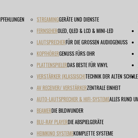
EMPFEHLUNGEN
STREAMING
GERÄTE UND DIENSTE
FERNSEHER
OLED, QLED & LCD & MINI-LED
LAUTSPRECHER
FÜR DIE GROSSEN AUDIOGENUSS
KOPFHÖRER
GENUSS FÜRS OHR
PLATTENSPIELER
DAS BESTE FÜR VINYL
VERSTÄRKER (KLASSISCH)
TECHNIK DER ALTEN SCHULE
AV RECEIVER/ VERSTÄRKER
ZENTRALE EINHEIT
AUTO-LAUTSPRECHER & HIFI-SYSTEME
ALLES RUND U
BEAMER
DIE BILDWUNDER
BLU-RAY PLAYER
DIE ABSPIELGERÄTE
HEIMKINO SYSTEME
KOMPLETTE SYSTEME