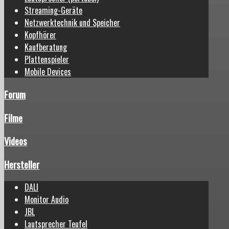
Streaming-Geräte
Netzwerktechnik und Speicher
Kopfhörer
Kaufberatung
Plattenspieler
Mobile Devices
Forum
Filme
Videos
Hersteller
DALI
Monitor Audio
JBL
Lautsprecher Teufel