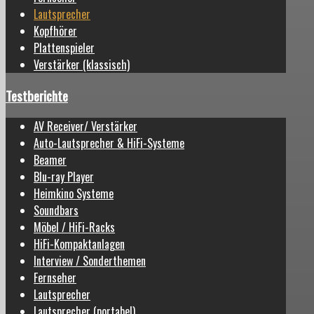
Lautsprecher
Kopfhörer
Plattenspieler
Verstärker (klassisch)
Testberichte
AV Receiver/ Verstärker
Auto-Lautsprecher & HiFi-Systeme
Beamer
Blu-ray Player
Heimkino Systeme
Soundbars
Möbel / HiFi-Racks
HiFi-Kompaktanlagen
Interview / Sonderthemen
Fernseher
Lautsprecher
Lautsprecher (portabel)