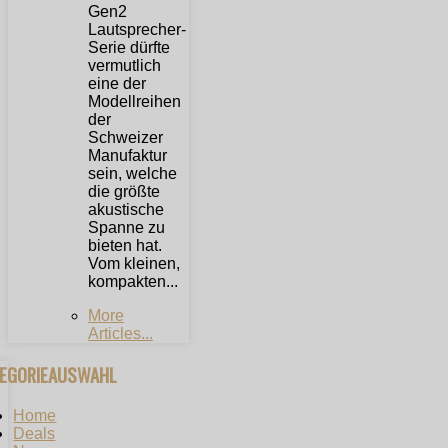
Gen2
Lautsprecher-
Serie dürfte
vermutlich
eine der
Modellreihen
der
Schweizer
Manufaktur
sein, welche
die größte
akustische
Spanne zu
bieten hat.
Vom kleinen,
kompakten...
More
Articles...
TEGORIEAUSWAHL
Home
Deals