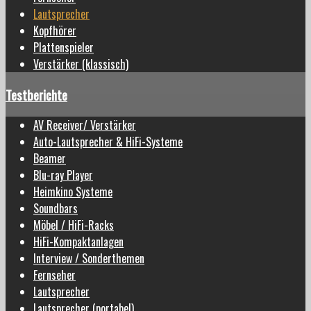
Lautsprecher
Kopfhörer
Plattenspieler
Verstärker (klassisch)
Testberichte
AV Receiver/ Verstärker
Auto-Lautsprecher & HiFi-Systeme
Beamer
Blu-ray Player
Heimkino Systeme
Soundbars
Möbel / HiFi-Racks
HiFi-Kompaktanlagen
Interview / Sonderthemen
Fernseher
Lautsprecher
Lautsprecher (portabel)