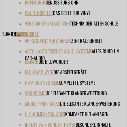
KOPFHÖRER
GENUSS FÜRS OHR
PLATTENSPIELER
DAS BESTE FÜR VINYL
VERSTÄRKER (KLASSISCH)
TECHNIK DER ALTEN SCHULE
SUCHEN ...
TESTBERICHTE
FORUM
FILME
VIDEOS
HERSTELLER
EVENT
AV RECEIVER/ VERSTÄRKER
ZENTRALE EINHEIT
AUTO-LAUTSPRECHER & HIFI-SYSTEME
ALLES RUND UM
CAR-AUDIO
BEAMER
DIE BILDWUNDER
BLU-RAY PLAYER
DIE ABSPIELGERÄTE
HEIMKINO SYSTEME
KOMPLETTE SYSTEME
SOUNDBARS
DIE ELEGANTE KLANGERWEITERUNG
MÖBEL / HIFI-RACKS
DIE ELEGANTE KLANGERWEITERUNG
HIFI-KOMPAKTANLAGEN
KOMPAKTE HIFI-ANLAGEN
INTERVIEW / SONDERTHEMEN
BESONDERE INHALTE