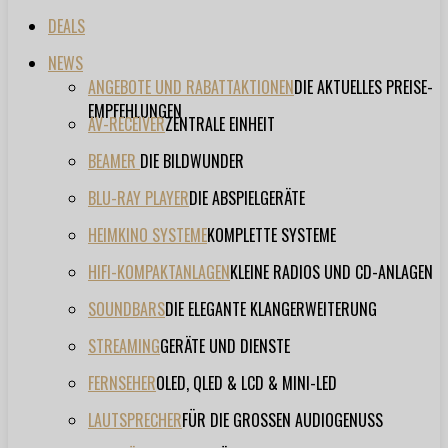
DEALS
NEWS
ANGEBOTE UND RABATTAKTIONEN
DIE AKTUELLES PREISE-
EMPFEHLUNGEN
AV-RECEIVER
ZENTRALE EINHEIT
BEAMER
DIE BILDWUNDER
BLU-RAY PLAYER
DIE ABSPIELGERÄTE
HEIMKINO SYSTEME
KOMPLETTE SYSTEME
HIFI-KOMPAKTANLAGEN
KLEINE RADIOS UND CD-ANLAGEN
SOUNDBARS
DIE ELEGANTE KLANGERWEITERUNG
STREAMING
GERÄTE UND DIENSTE
FERNSEHER
OLED, QLED & LCD & MINI-LED
LAUTSPRECHER
FÜR DIE GROSSEN AUDIOGENUSS