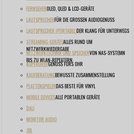
FERNSEHER
OLED, QLED & LCD-GERÄTE
LAUTSPRECHER
FÜR DIE GROSSEN AUDIOGENUSS
LAUTSPRECHER (PORTABEL)
DER KLANG FÜR UNTERWEGS
STREAMING-GERÄTE
ALLES RUND UM
NETZWERKWIEDERGABE
NETZWERKTECHNIK UND SPEICHER
VON NAS-SYSTEMN
BIS ZU WLAN-REPEATERN
KOPFHÖRER
GENUSS FÜRS OHR
KAUFBERATUNG
BEWUSSTE ZUSAMMENSTELLUNG
PLATTENSPIELER
DAS BESTE FÜR VINYL
MOBILE DEVICES
ALLE PORTABLEN GERÄTE
DALI
MONITOR AUDIO
JBL