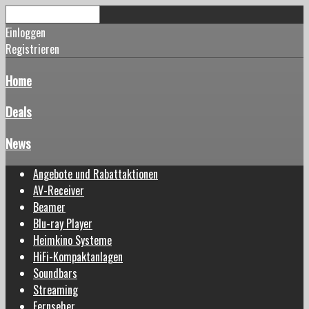
Einloggen
Registrieren
Home
Deals
News
Angebote und Rabattaktionen
AV-Receiver
Beamer
Blu-ray Player
Heimkino Systeme
HiFi-Kompaktanlagen
Soundbars
Streaming
Fernseher