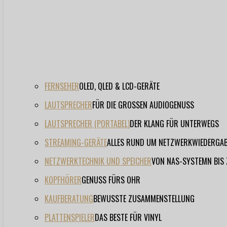
FERNSEHER
OLED, QLED & LCD-GERÄTE
LAUTSPRECHER
FÜR DIE GROSSEN AUDIOGENUSS
LAUTSPRECHER (PORTABEL)
DER KLANG FÜR UNTERWEGS
STREAMING-GERÄTE
ALLES RUND UM NETZWERKWIEDERGA
NETZWERKTECHNIK UND SPEICHER
VON NAS-SYSTEMN BIS
KOPFHÖRER
GENUSS FÜRS OHR
KAUFBERATUNG
BEWUSSTE ZUSAMMENSTELLUNG
PLATTENSPIELER
DAS BESTE FÜR VINYL