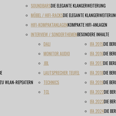
SOUNDBARS
DIE ELEGANTE KLANGERWEITERUNG
MÖBEL / HIFI-RACKS
DIE ELEGANTE KLANGERWEITERUN
HIFI-KOMPAKTANLAGEN
KOMPAKTE HIFI-ANLAGEN
INTERVIEW / SONDERTHEMEN
BESONDERE INHALTE
DALI
IFA 2015
DIE BE
MONITOR AUDIO
IFA 2016
DIE BE
JBL
IFA 2017
DIE BE
BE
LAUTSPRECHER TEUFEL
IFA 2018
DIE BE
 ZU WLAN-REPEATERN
TECHNICS
IFA 2019
DIE BE
TCL
IFA 2022
DIE BE
IFA 2023
DIE BE
IFA 2024
DIE BE