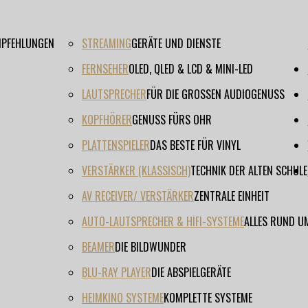
EMPFEHLUNGEN
STREAMING
GERÄTE UND DIENSTE
FERNSEHER
OLED, QLED & LCD & MINI-LED
LAUTSPRECHER
FÜR DIE GROSSEN AUDIOGENUSS
KOPFHÖRER
GENUSS FÜRS OHR
PLATTENSPIELER
DAS BESTE FÜR VINYL
VERSTÄRKER (KLASSISCH)
TECHNIK DER ALTEN SCHULE
AV RECEIVER/ VERSTÄRKER
ZENTRALE EINHEIT
AUTO-LAUTSPRECHER & HIFI-SYSTEME
ALLES RUND U
BEAMER
DIE BILDWUNDER
BLU-RAY PLAYER
DIE ABSPIELGERÄTE
HEIMKINO SYSTEME
KOMPLETTE SYSTEME