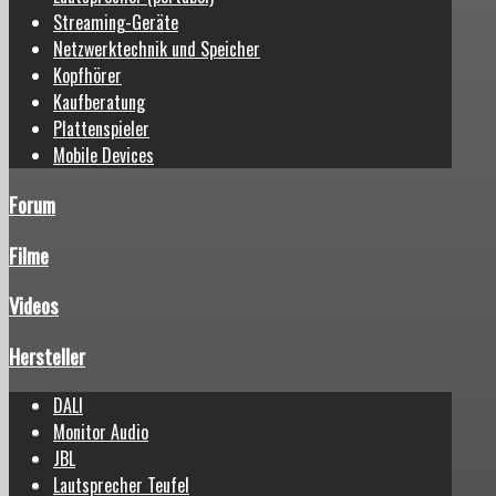
Streaming-Geräte
Netzwerktechnik und Speicher
Kopfhörer
Kaufberatung
Plattenspieler
Mobile Devices
Forum
Filme
Videos
Hersteller
DALI
Monitor Audio
JBL
Lautsprecher Teufel