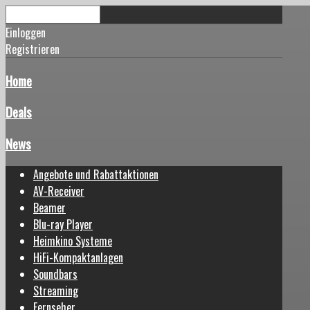
Einloggen
Registrieren
Home
Deals
News
Angebote und Rabattaktionen
AV-Receiver
Beamer
Blu-ray Player
Heimkino Systeme
HiFi-Kompaktanlagen
Soundbars
Streaming
Fernseher