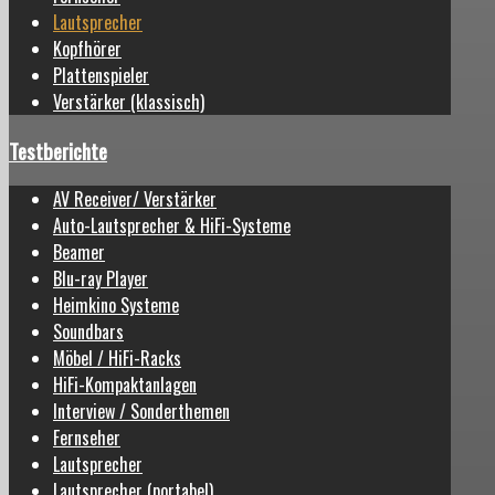
Lautsprecher
Kopfhörer
Plattenspieler
Verstärker (klassisch)
Testberichte
AV Receiver/ Verstärker
Auto-Lautsprecher & HiFi-Systeme
Beamer
Blu-ray Player
Heimkino Systeme
Soundbars
Möbel / HiFi-Racks
HiFi-Kompaktanlagen
Interview / Sonderthemen
Fernseher
Lautsprecher
Lautsprecher (portabel)