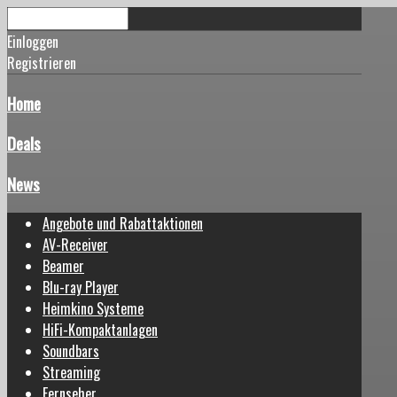
Einloggen
Registrieren
Home
Deals
News
Angebote und Rabattaktionen
AV-Receiver
Beamer
Blu-ray Player
Heimkino Systeme
HiFi-Kompaktanlagen
Soundbars
Streaming
Fernseher