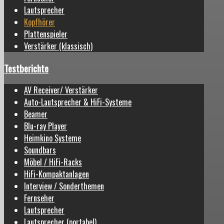
Lautsprecher
Kopfhörer
Plattenspieler
Verstärker (klassisch)
Testberichte
AV Receiver/ Verstärker
Auto-Lautsprecher & HiFi-Systeme
Beamer
Blu-ray Player
Heimkino Systeme
Soundbars
Möbel / HiFi-Racks
HiFi-Kompaktanlagen
Interview / Sonderthemen
Fernseher
Lautsprecher
Lautsprecher (portabel)