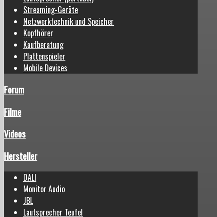
Streaming-Geräte
Netzwerktechnik und Speicher
Kopfhörer
Kaufberatung
Plattenspieler
Mobile Devices
Forum
Filme
Videos
Hersteller
DALI
Monitor Audio
JBL
Lautsprecher Teufel