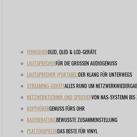
FERNSEHER
OLED, QLED & LCD-GERÄTE
LAUTSPRECHER
FÜR DIE GROSSEN AUDIOGENUSS
LAUTSPRECHER (PORTABEL)
DER KLANG FÜR UNTERWEGS
STREAMING-GERÄTE
ALLES RUND UM NETZWERKWIEDERGA
NETZWERKTECHNIK UND SPEICHER
VON NAS-SYSTEMN BIS
KOPFHÖRER
GENUSS FÜRS OHR
KAUFBERATUNG
BEWUSSTE ZUSAMMENSTELLUNG
PLATTENSPIELER
DAS BESTE FÜR VINYL