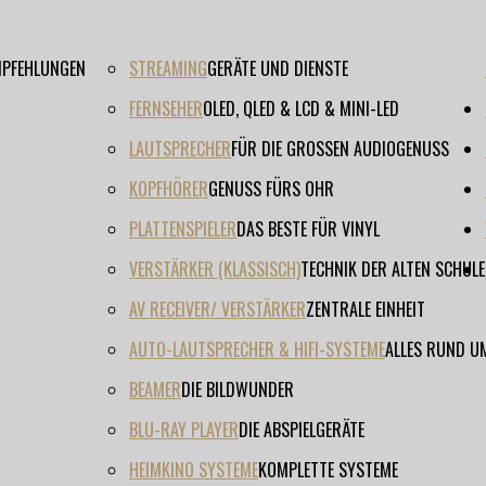
EMPFEHLUNGEN
STREAMING
GERÄTE UND DIENSTE
FERNSEHER
OLED, QLED & LCD & MINI-LED
LAUTSPRECHER
FÜR DIE GROSSEN AUDIOGENUSS
KOPFHÖRER
GENUSS FÜRS OHR
PLATTENSPIELER
DAS BESTE FÜR VINYL
VERSTÄRKER (KLASSISCH)
TECHNIK DER ALTEN SCHULE
AV RECEIVER/ VERSTÄRKER
ZENTRALE EINHEIT
AUTO-LAUTSPRECHER & HIFI-SYSTEME
ALLES RUND U
BEAMER
DIE BILDWUNDER
BLU-RAY PLAYER
DIE ABSPIELGERÄTE
HEIMKINO SYSTEME
KOMPLETTE SYSTEME