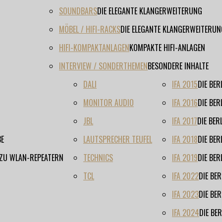
SOUNDBARS
DIE ELEGANTE KLANGERWEITERUNG
MÖBEL / HIFI-RACKS
DIE ELEGANTE KLANGERWEITERUN
HIFI-KOMPAKTANLAGEN
KOMPAKTE HIFI-ANLAGEN
INTERVIEW / SONDERTHEMEN
BESONDERE INHALTE
DALI
IFA 2015
DIE BE
MONITOR AUDIO
IFA 2016
DIE BE
JBL
IFA 2017
DIE BE
BE
LAUTSPRECHER TEUFEL
IFA 2018
DIE BE
 ZU WLAN-REPEATERN
TECHNICS
IFA 2019
DIE BE
TCL
IFA 2022
DIE BE
IFA 2023
DIE BE
IFA 2024
DIE BE