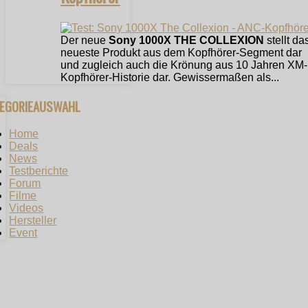
Der neue
Sony 1000X THE COLLEXION
stellt da
neueste Produkt aus dem Kopfhörer-Segment dar
und zugleich auch die Krönung aus 10 Jahren XM-
Kopfhörer-Historie dar. Gewissermaßen als...
TEGORIEAUSWAHL
Home
Deals
News
Testberichte
Forum
Filme
Videos
Hersteller
Event