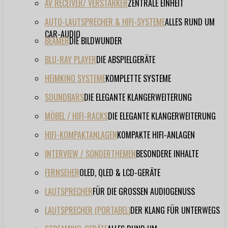
AV RECEIVER/ VERSTÄRKER
ZENTRALE EINHEIT
AUTO-LAUTSPRECHER & HIFI-SYSTEME
ALLES RUND UM
CAR-AUDIO
BEAMER
DIE BILDWUNDER
BLU-RAY PLAYER
DIE ABSPIELGERÄTE
HEIMKINO SYSTEME
KOMPLETTE SYSTEME
SOUNDBARS
DIE ELEGANTE KLANGERWEITERUNG
MÖBEL / HIFI-RACKS
DIE ELEGANTE KLANGERWEITERUNG
HIFI-KOMPAKTANLAGEN
KOMPAKTE HIFI-ANLAGEN
INTERVIEW / SONDERTHEMEN
BESONDERE INHALTE
FERNSEHER
OLED, QLED & LCD-GERÄTE
LAUTSPRECHER
FÜR DIE GROSSEN AUDIOGENUSS
LAUTSPRECHER (PORTABEL)
DER KLANG FÜR UNTERWEGS