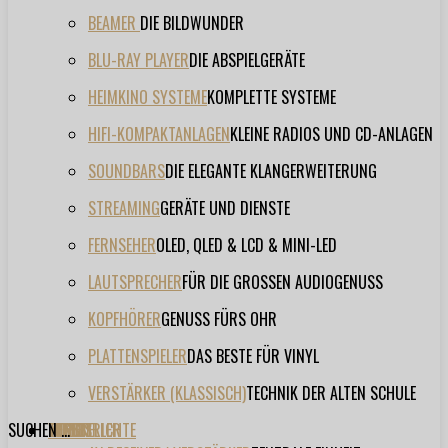
BEAMER
DIE BILDWUNDER
BLU-RAY PLAYER
DIE ABSPIELGERÄTE
HEIMKINO SYSTEME
KOMPLETTE SYSTEME
HIFI-KOMPAKTANLAGEN
KLEINE RADIOS UND CD-ANLAGEN
SOUNDBARS
DIE ELEGANTE KLANGERWEITERUNG
STREAMING
GERÄTE UND DIENSTE
FERNSEHER
OLED, QLED & LCD & MINI-LED
LAUTSPRECHER
FÜR DIE GROSSEN AUDIOGENUSS
KOPFHÖRER
GENUSS FÜRS OHR
PLATTENSPIELER
DAS BESTE FÜR VINYL
VERSTÄRKER (KLASSISCH)
TECHNIK DER ALTEN SCHULE
SUCHEN ...
TESTBERICHTE
FORUM
FILME
VIDEOS
HERSTELLER
EVENT