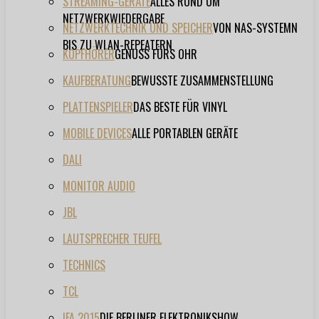
STREAMING-GERÄTE
ALLES RUND UM
NETZWERKWIEDERGABE
NETZWERKTECHNIK UND SPEICHER
VON NAS-SYSTEMN
BIS ZU WLAN-REPEATERN
KOPFHÖRER
GENUSS FÜRS OHR
KAUFBERATUNG
BEWUSSTE ZUSAMMENSTELLUNG
PLATTENSPIELER
DAS BESTE FÜR VINYL
MOBILE DEVICES
ALLE PORTABLEN GERÄTE
DALI
MONITOR AUDIO
JBL
LAUTSPRECHER TEUFEL
TECHNICS
TCL
IFA 2015
DIE BERLINER ELEKTRONIKSHOW