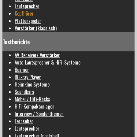
Lautsprecher
Kopfhörer
Plattenspieler
Verstärker (klassisch)
Testberichte
AV Receiver/ Verstärker
Auto-Lautsprecher & HiFi-Systeme
Beamer
Blu-ray Player
Heimkino Systeme
Soundbars
Möbel / HiFi-Racks
HiFi-Kompaktanlagen
Interview / Sonderthemen
Fernseher
Lautsprecher
Lautsprecher (portabel)