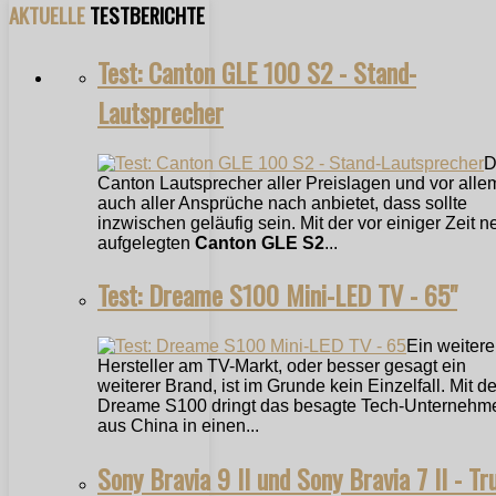
AKTUELLE
TESTBERICHTE
Test: Canton GLE 100 S2 - Stand-
Lautsprecher
D
Canton Lautsprecher aller Preislagen und vor alle
auch aller Ansprüche nach anbietet, dass sollte
inzwischen geläufig sein. Mit der vor einiger Zeit n
aufgelegten
Canton GLE S2
...
Test: Dreame S100 Mini-LED TV - 65"
Ein weitere
Hersteller am TV-Markt, oder besser gesagt ein
weiterer Brand, ist im Grunde kein Einzelfall. Mit 
Dreame S100 dringt das besagte Tech-Unternehm
aus China in einen...
Sony Bravia 9 II und Sony Bravia 7 II - Tr