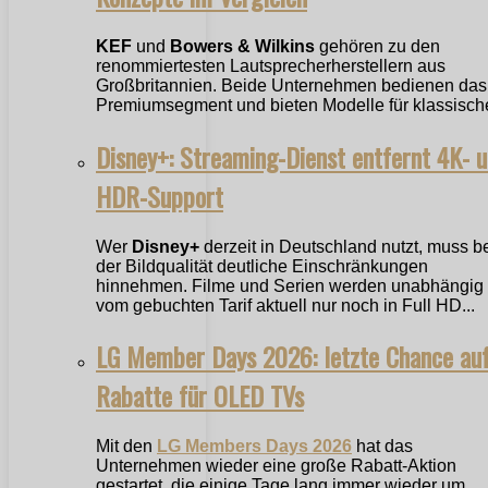
KEF
und
Bowers & Wilkins
gehören zu den
renommiertesten Lautsprecherherstellern aus
Großbritannien. Beide Unternehmen bedienen das
Premiumsegment und bieten Modelle für klassische
Disney+: Streaming-Dienst entfernt 4K- 
HDR-Support
Wer
Disney+
derzeit in Deutschland nutzt, muss b
der Bildqualität deutliche Einschränkungen
hinnehmen. Filme und Serien werden unabhängig
vom gebuchten Tarif aktuell nur noch in Full HD...
LG Member Days 2026: letzte Chance au
Rabatte für OLED TVs
Mit den
LG Members Days 2026
hat das
Unternehmen wieder eine große Rabatt-Aktion
gestartet, die einige Tage lang immer wieder um