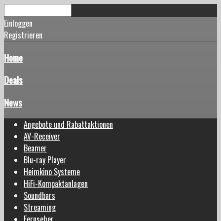
Einloggen
Registrieren
Home
Deals
News
Angebote und Rabattaktionen
AV-Receiver
Beamer
Blu-ray Player
Heimkino Systeme
HiFi-Kompaktanlagen
Soundbars
Streaming
Fernseher