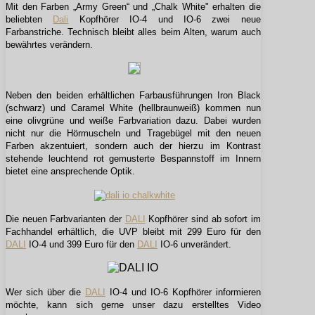
Mit den Farben „Army Green“ und „Chalk White" erhalten die
beliebten
Dali
Kopfhörer IO-4 und IO-6 zwei neue
Farbanstriche. Technisch bleibt alles beim Alten, warum auch
bewährtes verändern.
Neben den beiden erhältlichen Farbausführungen Iron Black
(schwarz) und Caramel White (hellbraunweiß) kommen nun
eine olivgrüne und weiße Farbvariation dazu. Dabei wurden
nicht nur die Hörmuscheln und Tragebügel mit den neuen
Farben akzentuiert, sondern auch der hierzu im Kontrast
stehende leuchtend rot gemusterte Bespannstoff im Innern
bietet eine ansprechende Optik.
Die neuen Farbvarianten der
DALI
Kopfhörer sind ab sofort im
Fachhandel erhältlich, die UVP bleibt mit 299 Euro für den
DALI
IO-4 und 399 Euro für den
DALI
IO-6 unverändert.
Wer sich über die
DALI
IO-4 und IO-6 Kopfhörer informieren
möchte, kann sich gerne unser dazu erstelltes Video