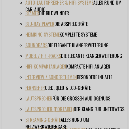
AUTO-LAUTSPRECHER & HIFI-SYSTEME
ALLES RUND UM
CAR-AUDIO
BEAMER
DIE BILDWUNDER
BLU-RAY PLAYER
DIE ABSPIELGERÄTE
HEIMKINO SYSTEME
KOMPLETTE SYSTEME
SOUNDBARS
DIE ELEGANTE KLANGERWEITERUNG
MÖBEL / HIFI-RACKS
DIE ELEGANTE KLANGERWEITERUNG
HIFI-KOMPAKTANLAGEN
KOMPAKTE HIFI-ANLAGEN
INTERVIEW / SONDERTHEMEN
BESONDERE INHALTE
FERNSEHER
OLED, QLED & LCD-GERÄTE
LAUTSPRECHER
FÜR DIE GROSSEN AUDIOGENUSS
LAUTSPRECHER (PORTABEL)
DER KLANG FÜR UNTERWEGS
STREAMING-GERÄTE
ALLES RUND UM
NETZWERKWIEDERGABE