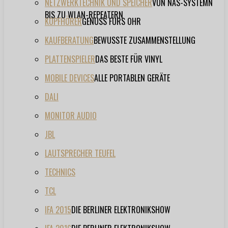
NETZWERKTECHNIK UND SPEICHER
VON NAS-SYSTEMN
BIS ZU WLAN-REPEATERN
KOPFHÖRER
GENUSS FÜRS OHR
KAUFBERATUNG
BEWUSSTE ZUSAMMENSTELLUNG
PLATTENSPIELER
DAS BESTE FÜR VINYL
MOBILE DEVICES
ALLE PORTABLEN GERÄTE
DALI
MONITOR AUDIO
JBL
LAUTSPRECHER TEUFEL
TECHNICS
TCL
IFA 2015
DIE BERLINER ELEKTRONIKSHOW