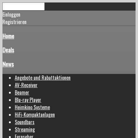
Einloggen
Registrieren
Home
Deals
News
Angebote und Rabattaktionen
AV-Receiver
Beamer
Blu-ray Player
Heimkino Systeme
HiFi-Kompaktanlagen
Soundbars
Streaming
Fernseher