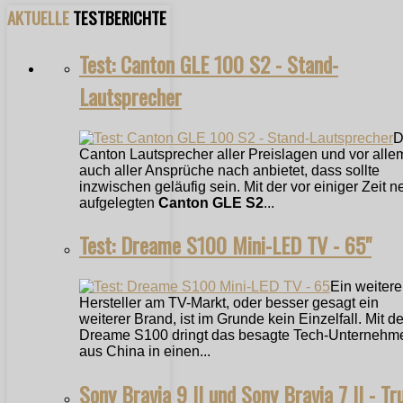
AKTUELLE
TESTBERICHTE
Test: Canton GLE 100 S2 - Stand-
Lautsprecher
D
Canton Lautsprecher aller Preislagen und vor alle
auch aller Ansprüche nach anbietet, dass sollte
inzwischen geläufig sein. Mit der vor einiger Zeit n
aufgelegten
Canton GLE S2
...
Test: Dreame S100 Mini-LED TV - 65"
Ein weitere
Hersteller am TV-Markt, oder besser gesagt ein
weiterer Brand, ist im Grunde kein Einzelfall. Mit 
Dreame S100 dringt das besagte Tech-Unternehm
aus China in einen...
Sony Bravia 9 II und Sony Bravia 7 II - Tr