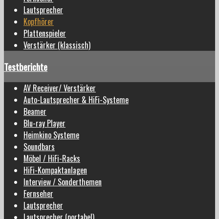
Lautsprecher
Kopfhörer
Plattenspieler
Verstärker (klassisch)
Testberichte
AV Receiver/ Verstärker
Auto-Lautsprecher & HiFi-Systeme
Beamer
Blu-ray Player
Heimkino Systeme
Soundbars
Möbel / HiFi-Racks
HiFi-Kompaktanlagen
Interview / Sonderthemen
Fernseher
Lautsprecher
Lautsprecher (portabel)