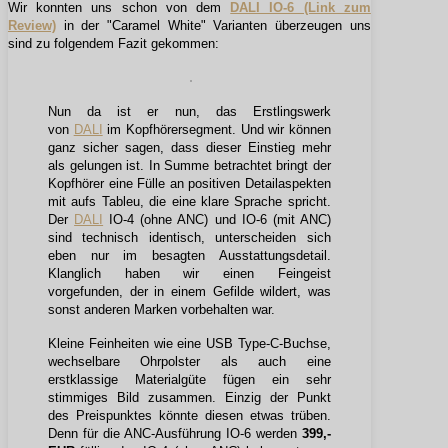
Wir konnten uns schon von dem
DALI IO-6 (Link zum
Review)
in der "Caramel White" Varianten überzeugen uns
sind zu folgendem Fazit gekommen:
Nun da ist er nun, das Erstlingswerk
von
DALI
im Kopfhörersegment. Und wir können
ganz sicher sagen, dass dieser Einstieg mehr
als gelungen ist. In Summe betrachtet bringt der
Kopfhörer eine Fülle an positiven Detailaspekten
mit aufs Tableu, die eine klare Sprache spricht.
Der
DALI
IO-4 (ohne ANC) und IO-6 (mit ANC)
sind technisch identisch, unterscheiden sich
eben nur im besagten Ausstattungsdetail.
Klanglich haben wir einen Feingeist
vorgefunden, der in einem Gefilde wildert, was
sonst anderen Marken vorbehalten war.
Kleine Feinheiten wie eine USB Type-C-Buchse,
wechselbare Ohrpolster als auch eine
erstklassige Materialgüte fügen ein sehr
stimmiges Bild zusammen. Einzig der Punkt
des Preispunktes könnte diesen etwas trüben.
Denn für die ANC-Ausführung IO-6 werden
399,-