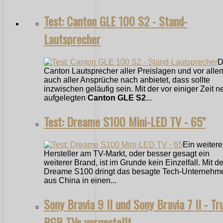
Test: Canton GLE 100 S2 - Stand-
Lautsprecher
D
Canton Lautsprecher aller Preislagen und vor alle
auch aller Ansprüche nach anbietet, dass sollte
inzwischen geläufig sein. Mit der vor einiger Zeit n
aufgelegten
Canton GLE S2
...
Test: Dreame S100 Mini-LED TV - 65"
Ein weitere
Hersteller am TV-Markt, oder besser gesagt ein
weiterer Brand, ist im Grunde kein Einzelfall. Mit 
Dreame S100 dringt das besagte Tech-Unternehm
aus China in einen...
Sony Bravia 9 II und Sony Bravia 7 II - Tr
RGB TVs vorgestellt