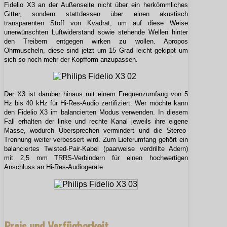
Fidelio X3 an der Außenseite nicht über ein herkömmliches
Gitter, sondern stattdessen über einen akustisch
transparenten Stoff von Kvadrat, um auf diese Weise
unerwünschten Luftwiderstand sowie stehende Wellen hinter
den Treibern entgegen wirken zu wollen. Apropos
Ohrmuscheln, diese sind jetzt um 15 Grad leicht gekippt um
sich so noch mehr der Kopfform anzupassen.
Der X3 ist darüber hinaus mit einem Frequenzumfang von 5
Hz bis 40 kHz für Hi-Res-Audio zertifiziert. Wer möchte kann
den Fidelio X3 im balancierten Modus verwenden. In diesem
Fall erhalten der linke und rechte Kanal jeweils ihre eigene
Masse, wodurch Übersprechen vermindert und die Stereo-
Trennung weiter verbessert wird. Zum Lieferumfang gehört ein
balanciertes Twisted-Pair-Kabel (paarweise verdrillte Adern)
mit 2,5 mm TRRS-Verbindern für einen hochwertigen
Anschluss an Hi-Res-Audiogeräte.
Preis und Verfügbarkeit