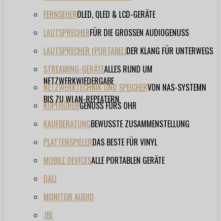
FERNSEHER
OLED, QLED & LCD-GERÄTE
LAUTSPRECHER
FÜR DIE GROSSEN AUDIOGENUSS
LAUTSPRECHER (PORTABEL)
DER KLANG FÜR UNTERWEGS
STREAMING-GERÄTE
ALLES RUND UM
NETZWERKWIEDERGABE
NETZWERKTECHNIK UND SPEICHER
VON NAS-SYSTEMN
BIS ZU WLAN-REPEATERN
KOPFHÖRER
GENUSS FÜRS OHR
KAUFBERATUNG
BEWUSSTE ZUSAMMENSTELLUNG
PLATTENSPIELER
DAS BESTE FÜR VINYL
MOBILE DEVICES
ALLE PORTABLEN GERÄTE
DALI
MONITOR AUDIO
JBL