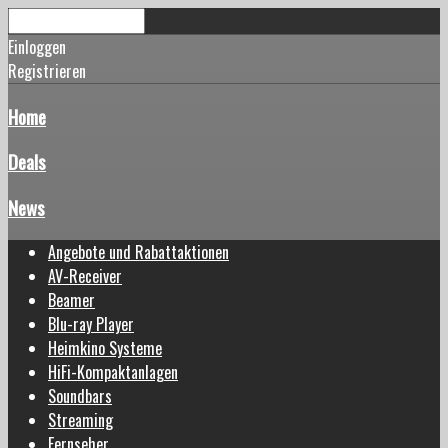
Einloggen
Registrieren
Home
Deals
News
Angebote und Rabattaktionen
AV-Receiver
Beamer
Blu-ray Player
Heimkino Systeme
HiFi-Kompaktanlagen
Soundbars
Streaming
Fernseher