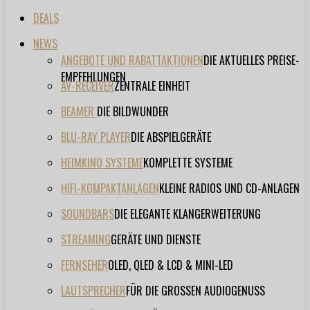
DEALS
NEWS
ANGEBOTE UND RABATTAKTIONEN
DIE AKTUELLES PREISE-
EMPFEHLUNGEN
AV-RECEIVER
ZENTRALE EINHEIT
BEAMER
DIE BILDWUNDER
BLU-RAY PLAYER
DIE ABSPIELGERÄTE
HEIMKINO SYSTEME
KOMPLETTE SYSTEME
HIFI-KOMPAKTANLAGEN
KLEINE RADIOS UND CD-ANLAGEN
SOUNDBARS
DIE ELEGANTE KLANGERWEITERUNG
STREAMING
GERÄTE UND DIENSTE
FERNSEHER
OLED, QLED & LCD & MINI-LED
LAUTSPRECHER
FÜR DIE GROSSEN AUDIOGENUSS