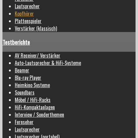
Lautsprecher
Kopfhörer
Plattenspieler
Verstärker (klassisch)
Testberichte
AV Receiver/ Verstärker
Auto-Lautsprecher & HiFi-Systeme
Beamer
Blu-ray Player
Heimkino Systeme
Soundbars
Möbel / HiFi-Racks
HiFi-Kompaktanlagen
Interview / Sonderthemen
Fernseher
Lautsprecher
Lautsprecher (portabel)