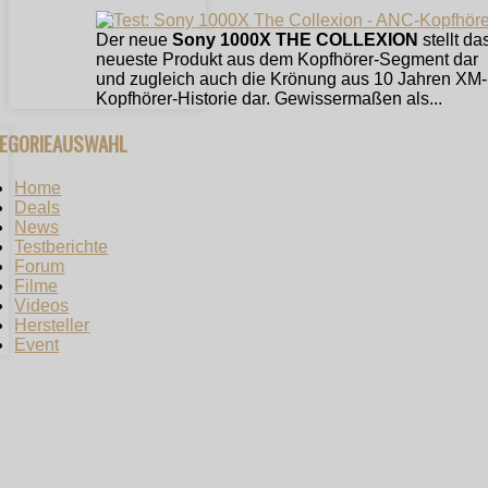
Der neue
Sony 1000X THE COLLEXION
stellt da
neueste Produkt aus dem Kopfhörer-Segment dar
und zugleich auch die Krönung aus 10 Jahren XM-
Kopfhörer-Historie dar. Gewissermaßen als...
TEGORIEAUSWAHL
Home
Deals
News
Testberichte
Forum
Filme
Videos
Hersteller
Event