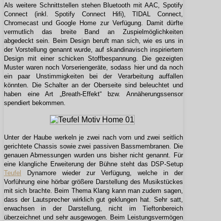
Als weitere Schnittstellen stehen Bluetooth mit AAC, Spotify
Connect (inkl. Spotify Connect Hifi), TIDAL Connect,
Chromecast und Google Home zur Verfügung. Damit dürfte
vermutlich das breite Band an Zuspielmöglichkeiten
abgedeckt sein. Beim Design beruft man sich, wie es uns in
der Vorstellung genannt wurde, auf skandinavisch inspiriertem
Design mit einer schicken Stoffbespannung. Die gezeigten
Muster waren noch Vorseriengeräte, sodass hier und da noch
ein paar Unstimmigkeiten bei der Verarbeitung auffallen
könnten. Die Schalter an der Oberseite sind beleuchtet und
haben eine Art „Breath-Effekt“ bzw. Annäherungssensor
spendiert bekommen.
Unter der Haube werkeln je zwei nach vorn und zwei seitlich
gerichtete Chassis sowie zwei passiven Bassmembranen. Die
genauen Abmessungen wurden uns bisher nicht genannt. Für
eine klangliche Erweiterung der Bühne steht das DSP-Setup
Teufel
Dynamore wieder zur Verfügung, welche in der
Vorführung eine hörbar größere Darstellung des Musikstückes
mit sich brachte. Beim Thema Klang kann man zudem sagen,
dass der Lautsprecher wirklich gut geklungen hat. Sehr satt,
erwachsen in der Darstellung, nicht im Tieftonbereich
überzeichnet und sehr ausgewogen. Beim Leistungsvermögen