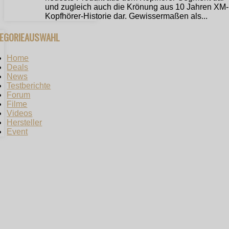
und zugleich auch die Krönung aus 10 Jahren XM-
Kopfhörer-Historie dar. Gewissermaßen als...
TEGORIEAUSWAHL
Home
Deals
News
Testberichte
Forum
Filme
Videos
Hersteller
Event