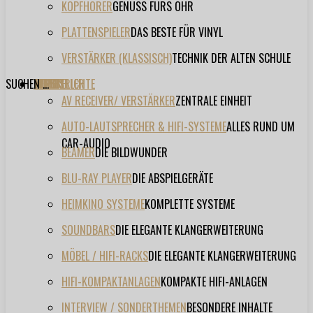
KOPFHÖRER
GENUSS FÜRS OHR
PLATTENSPIELER
DAS BESTE FÜR VINYL
VERSTÄRKER (KLASSISCH)
TECHNIK DER ALTEN SCHULE
SUCHEN ...
TESTBERICHTE
FORUM
FILME
VIDEOS
HERSTELLER
EVENT
AV RECEIVER/ VERSTÄRKER
ZENTRALE EINHEIT
AUTO-LAUTSPRECHER & HIFI-SYSTEME
ALLES RUND UM
CAR-AUDIO
BEAMER
DIE BILDWUNDER
BLU-RAY PLAYER
DIE ABSPIELGERÄTE
HEIMKINO SYSTEME
KOMPLETTE SYSTEME
SOUNDBARS
DIE ELEGANTE KLANGERWEITERUNG
MÖBEL / HIFI-RACKS
DIE ELEGANTE KLANGERWEITERUNG
HIFI-KOMPAKTANLAGEN
KOMPAKTE HIFI-ANLAGEN
INTERVIEW / SONDERTHEMEN
BESONDERE INHALTE