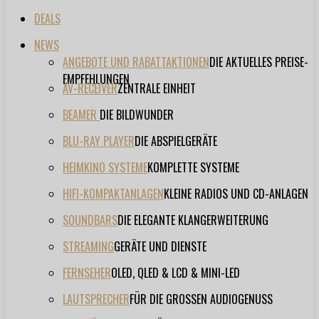
DEALS
NEWS
ANGEBOTE UND RABATTAKTIONEN
DIE AKTUELLES PREISE-
EMPFEHLUNGEN
AV-RECEIVER
ZENTRALE EINHEIT
BEAMER
DIE BILDWUNDER
BLU-RAY PLAYER
DIE ABSPIELGERÄTE
HEIMKINO SYSTEME
KOMPLETTE SYSTEME
HIFI-KOMPAKTANLAGEN
KLEINE RADIOS UND CD-ANLAGEN
SOUNDBARS
DIE ELEGANTE KLANGERWEITERUNG
STREAMING
GERÄTE UND DIENSTE
FERNSEHER
OLED, QLED & LCD & MINI-LED
LAUTSPRECHER
FÜR DIE GROSSEN AUDIOGENUSS