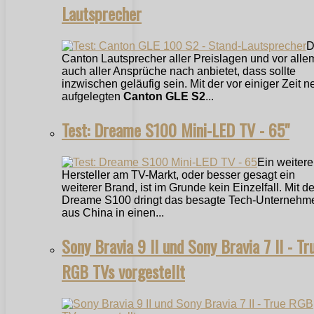
Lautsprecher
D
Canton Lautsprecher aller Preislagen und vor alle
auch aller Ansprüche nach anbietet, dass sollte
inzwischen geläufig sein. Mit der vor einiger Zeit n
aufgelegten
Canton GLE S2
...
Test: Dreame S100 Mini-LED TV - 65"
Ein weitere
Hersteller am TV-Markt, oder besser gesagt ein
weiterer Brand, ist im Grunde kein Einzelfall. Mit 
Dreame S100 dringt das besagte Tech-Unternehm
aus China in einen...
Sony Bravia 9 II und Sony Bravia 7 II - Tr
RGB TVs vorgestellt