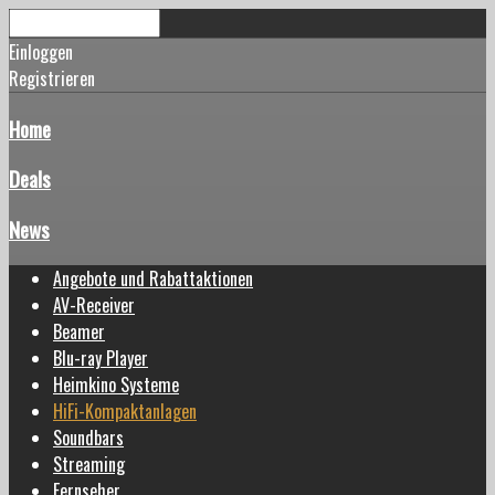
Einloggen
Registrieren
Home
Deals
News
Angebote und Rabattaktionen
AV-Receiver
Beamer
Blu-ray Player
Heimkino Systeme
HiFi-Kompaktanlagen
Soundbars
Streaming
Fernseher