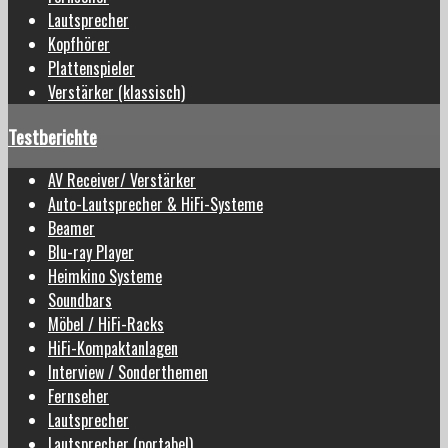
Lautsprecher
Kopfhörer
Plattenspieler
Verstärker (klassisch)
Testberichte
AV Receiver/ Verstärker
Auto-Lautsprecher & HiFi-Systeme
Beamer
Blu-ray Player
Heimkino Systeme
Soundbars
Möbel / HiFi-Racks
HiFi-Kompaktanlagen
Interview / Sonderthemen
Fernseher
Lautsprecher
Lautsprecher (portabel)