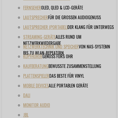
FERNSEHER
OLED, QLED & LCD-GERÄTE
LAUTSPRECHER
FÜR DIE GROSSEN AUDIOGENUSS
LAUTSPRECHER (PORTABEL)
DER KLANG FÜR UNTERWEGS
STREAMING-GERÄTE
ALLES RUND UM
NETZWERKWIEDERGABE
NETZWERKTECHNIK UND SPEICHER
VON NAS-SYSTEMN
BIS ZU WLAN-REPEATERN
KOPFHÖRER
GENUSS FÜRS OHR
KAUFBERATUNG
BEWUSSTE ZUSAMMENSTELLUNG
PLATTENSPIELER
DAS BESTE FÜR VINYL
MOBILE DEVICES
ALLE PORTABLEN GERÄTE
DALI
MONITOR AUDIO
JBL