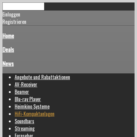
Einloggen
Registrieren
Home
Deals
News
Angebote und Rabattaktionen
AV-Receiver
Beamer
Blu-ray Player
Heimkino Systeme
HiFi-Kompaktanlagen
Soundbars
Streaming
Fernseher