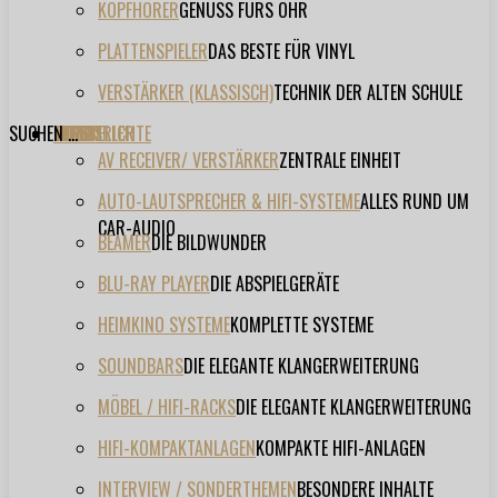
KOPFHÖRER
GENUSS FÜRS OHR
PLATTENSPIELER
DAS BESTE FÜR VINYL
VERSTÄRKER (KLASSISCH)
TECHNIK DER ALTEN SCHULE
SUCHEN ...
TESTBERICHTE
FORUM
FILME
VIDEOS
HERSTELLER
EVENT
AV RECEIVER/ VERSTÄRKER
ZENTRALE EINHEIT
AUTO-LAUTSPRECHER & HIFI-SYSTEME
ALLES RUND UM
CAR-AUDIO
BEAMER
DIE BILDWUNDER
BLU-RAY PLAYER
DIE ABSPIELGERÄTE
HEIMKINO SYSTEME
KOMPLETTE SYSTEME
SOUNDBARS
DIE ELEGANTE KLANGERWEITERUNG
MÖBEL / HIFI-RACKS
DIE ELEGANTE KLANGERWEITERUNG
HIFI-KOMPAKTANLAGEN
KOMPAKTE HIFI-ANLAGEN
INTERVIEW / SONDERTHEMEN
BESONDERE INHALTE