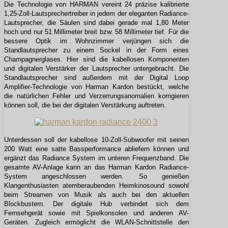
Die Technologie von HARMAN vereint 24 präzise kalibrierte
1,25-Zoll-Lautsprechertreiber in jedem der eleganten Radiance-
Lautsprecher, die Säulen sind dabei gerade mal 1,80 Meter
hoch und nur 51 Millimeter breit bzw. 58 Millimeter tief. Für die
bessere Optik im Wohnzimmer verjüngen sich die
Standlautsprecher zu einem Sockel in der Form eines
Champagnerglases. Hier sind die kabellosen Komponenten
und digitalen Verstärker der Lautsprecher untergebracht. Die
Standlautsprecher sind außerdem mit der Digital Loop
Amplifier-Technologie von Harman Kardon bestückt, welche
die natürlichen Fehler und Verzerrungsanomalien korrigieren
können soll, die bei der digitalen Verstärkung auftreten.
Unterdessen soll der kabellose 10-Zoll-Subwoofer mit seinen
200 Watt eine satte Bassperformance abliefern können und
ergänzt das Radiance System im unteren Frequenzband. Die
gesamte AV-Anlage kann an das Harman Kardon Radiance-
System angeschlossen werden. So genießen
Klangenthusiasten atemberaubenden Heimkinosound sowohl
beim Streamen von Musik als auch bei den aktuellen
Blockbustern. Der digitale Hub verbindet sich dem
Fernsehgerät sowie mit Spielkonsolen und anderen AV-
Geräten. Zugleich ermöglicht die WLAN-Schnittstelle den