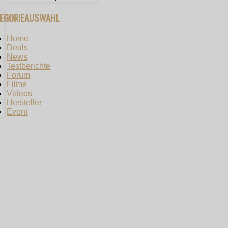
TEGORIEAUSWAHL
Home
Deals
News
Testberichte
Forum
Filme
Videos
Hersteller
Event