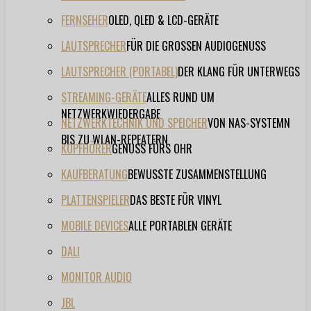
FERNSEHER
OLED, QLED & LCD-GERÄTE
LAUTSPRECHER
FÜR DIE GROSSEN AUDIOGENUSS
LAUTSPRECHER (PORTABEL)
DER KLANG FÜR UNTERWEGS
STREAMING-GERÄTE
ALLES RUND UM
NETZWERKWIEDERGABE
NETZWERKTECHNIK UND SPEICHER
VON NAS-SYSTEMN
BIS ZU WLAN-REPEATERN
KOPFHÖRER
GENUSS FÜRS OHR
KAUFBERATUNG
BEWUSSTE ZUSAMMENSTELLUNG
PLATTENSPIELER
DAS BESTE FÜR VINYL
MOBILE DEVICES
ALLE PORTABLEN GERÄTE
DALI
MONITOR AUDIO
JBL