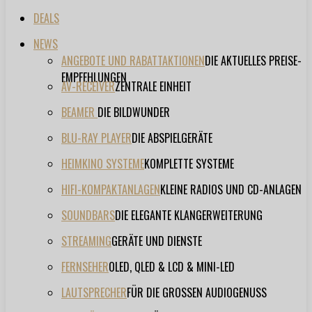
DEALS
NEWS
ANGEBOTE UND RABATTAKTIONEN
DIE AKTUELLES PREISE-
EMPFEHLUNGEN
AV-RECEIVER
ZENTRALE EINHEIT
BEAMER
DIE BILDWUNDER
BLU-RAY PLAYER
DIE ABSPIELGERÄTE
HEIMKINO SYSTEME
KOMPLETTE SYSTEME
HIFI-KOMPAKTANLAGEN
KLEINE RADIOS UND CD-ANLAGEN
SOUNDBARS
DIE ELEGANTE KLANGERWEITERUNG
STREAMING
GERÄTE UND DIENSTE
FERNSEHER
OLED, QLED & LCD & MINI-LED
LAUTSPRECHER
FÜR DIE GROSSEN AUDIOGENUSS