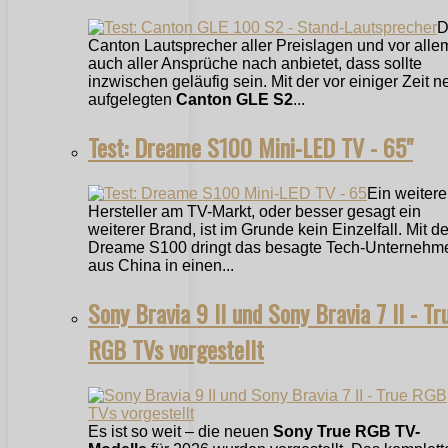
D
Canton Lautsprecher aller Preislagen und vor alle
auch aller Ansprüche nach anbietet, dass sollte
inzwischen geläufig sein. Mit der vor einiger Zeit n
aufgelegten
Canton GLE S2
...
Test: Dreame S100 Mini-LED TV - 65"
Ein weitere
Hersteller am TV-Markt, oder besser gesagt ein
weiterer Brand, ist im Grunde kein Einzelfall. Mit 
Dreame S100 dringt das besagte Tech-Unternehm
aus China in einen...
Sony Bravia 9 II und Sony Bravia 7 II - Tr
RGB TVs vorgestellt
Es ist so weit – die neuen
Sony True RGB TV-