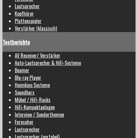
Lautsprecher
Kopfhörer
Plattenspieler
Verstärker (klassisch)
Testberichte
AV Receiver/ Verstärker
Auto-Lautsprecher & HiFi-Systeme
Beamer
Blu-ray Player
Heimkino Systeme
Soundbars
Möbel / HiFi-Racks
HiFi-Kompaktanlagen
Interview / Sonderthemen
Fernseher
Lautsprecher
Lautsprecher (portabel)