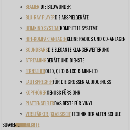
BEAMER
DIE BILDWUNDER
BLU-RAY PLAYER
DIE ABSPIELGERÄTE
HEIMKINO SYSTEME
KOMPLETTE SYSTEME
HIFI-KOMPAKTANLAGEN
KLEINE RADIOS UND CD-ANLAGEN
SOUNDBARS
DIE ELEGANTE KLANGERWEITERUNG
STREAMING
GERÄTE UND DIENSTE
FERNSEHER
OLED, QLED & LCD & MINI-LED
LAUTSPRECHER
FÜR DIE GROSSEN AUDIOGENUSS
KOPFHÖRER
GENUSS FÜRS OHR
PLATTENSPIELER
DAS BESTE FÜR VINYL
VERSTÄRKER (KLASSISCH)
TECHNIK DER ALTEN SCHULE
SUCHEN ...
TESTBERICHTE
FORUM
FILME
VIDEOS
HERSTELLER
EVENT