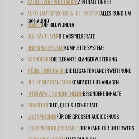
AV RECEIVER/ VERSTÄRKER
ZENTRALE EINHEIT
AUTO-LAUTSPRECHER & HIFI-SYSTEME
ALLES RUND UM
CAR-AUDIO
BEAMER
DIE BILDWUNDER
BLU-RAY PLAYER
DIE ABSPIELGERÄTE
HEIMKINO SYSTEME
KOMPLETTE SYSTEME
SOUNDBARS
DIE ELEGANTE KLANGERWEITERUNG
MÖBEL / HIFI-RACKS
DIE ELEGANTE KLANGERWEITERUNG
HIFI-KOMPAKTANLAGEN
KOMPAKTE HIFI-ANLAGEN
INTERVIEW / SONDERTHEMEN
BESONDERE INHALTE
FERNSEHER
OLED, QLED & LCD-GERÄTE
LAUTSPRECHER
FÜR DIE GROSSEN AUDIOGENUSS
LAUTSPRECHER (PORTABEL)
DER KLANG FÜR UNTERWEGS