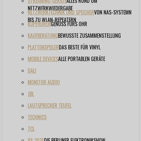
STREAMING-GERÄTE
ALLES RUND UM
NETZWERKWIEDERGABE
NETZWERKTECHNIK UND SPEICHER
VON NAS-SYSTEMN
BIS ZU WLAN-REPEATERN
KOPFHÖRER
GENUSS FÜRS OHR
KAUFBERATUNG
BEWUSSTE ZUSAMMENSTELLUNG
PLATTENSPIELER
DAS BESTE FÜR VINYL
MOBILE DEVICES
ALLE PORTABLEN GERÄTE
DALI
MONITOR AUDIO
JBL
LAUTSPRECHER TEUFEL
TECHNICS
TCL
IFA 2015
DIE BERLINER ELEKTRONIKSHOW