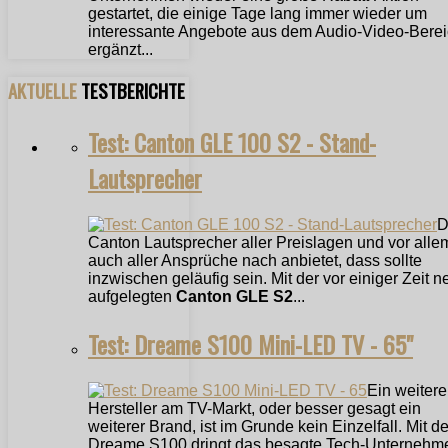
gestartet, die einige Tage lang immer wieder um
interessante Angebote aus dem Audio-Video-Bere
ergänzt...
AKTUELLE
TESTBERICHTE
Test: Canton GLE 100 S2 - Stand-
Lautsprecher
D
Canton Lautsprecher aller Preislagen und vor alle
auch aller Ansprüche nach anbietet, dass sollte
inzwischen geläufig sein. Mit der vor einiger Zeit n
aufgelegten
Canton GLE S2
...
Test: Dreame S100 Mini-LED TV - 65"
Ein weitere
Hersteller am TV-Markt, oder besser gesagt ein
weiterer Brand, ist im Grunde kein Einzelfall. Mit 
Dreame S100 dringt das besagte Tech-Unternehm