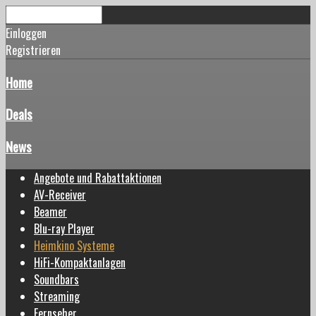
Einloggen
Registrieren
Home
Deals
News
Angebote und Rabattaktionen
AV-Receiver
Beamer
Blu-ray Player
Heimkino Systeme
HiFi-Kompaktanlagen
Soundbars
Streaming
Fernseher