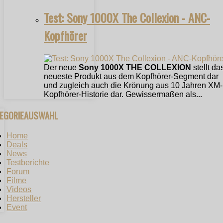
Test: Sony 1000X The Collexion - ANC-
Kopfhörer
Der neue
Sony 1000X THE COLLEXION
stellt da
neueste Produkt aus dem Kopfhörer-Segment dar
und zugleich auch die Krönung aus 10 Jahren XM-
Kopfhörer-Historie dar. Gewissermaßen als...
TEGORIEAUSWAHL
Home
Deals
News
Testberichte
Forum
Filme
Videos
Hersteller
Event