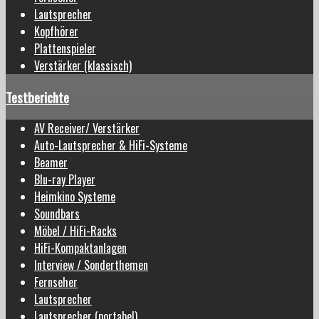
Lautsprecher
Kopfhörer
Plattenspieler
Verstärker (klassisch)
Testberichte
AV Receiver/ Verstärker
Auto-Lautsprecher & HiFi-Systeme
Beamer
Blu-ray Player
Heimkino Systeme
Soundbars
Möbel / HiFi-Racks
HiFi-Kompaktanlagen
Interview / Sonderthemen
Fernseher
Lautsprecher
Lautsprecher (portabel)