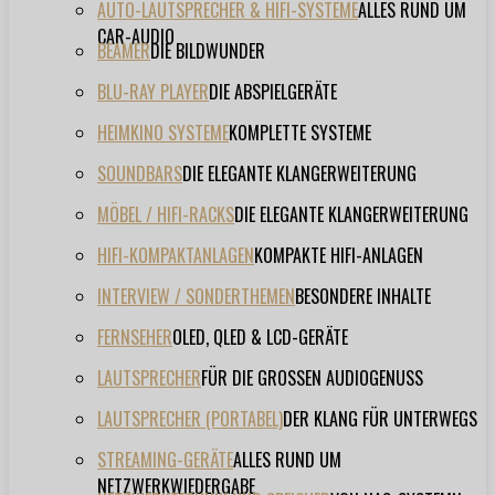
AUTO-LAUTSPRECHER & HIFI-SYSTEME
ALLES RUND UM
CAR-AUDIO
BEAMER
DIE BILDWUNDER
BLU-RAY PLAYER
DIE ABSPIELGERÄTE
HEIMKINO SYSTEME
KOMPLETTE SYSTEME
SOUNDBARS
DIE ELEGANTE KLANGERWEITERUNG
MÖBEL / HIFI-RACKS
DIE ELEGANTE KLANGERWEITERUNG
HIFI-KOMPAKTANLAGEN
KOMPAKTE HIFI-ANLAGEN
INTERVIEW / SONDERTHEMEN
BESONDERE INHALTE
FERNSEHER
OLED, QLED & LCD-GERÄTE
LAUTSPRECHER
FÜR DIE GROSSEN AUDIOGENUSS
LAUTSPRECHER (PORTABEL)
DER KLANG FÜR UNTERWEGS
STREAMING-GERÄTE
ALLES RUND UM
NETZWERKWIEDERGABE