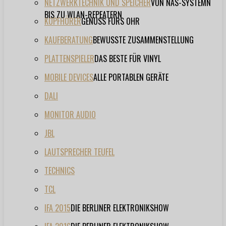
NETZWERKTECHNIK UND SPEICHER
VON NAS-SYSTEMN
BIS ZU WLAN-REPEATERN
KOPFHÖRER
GENUSS FÜRS OHR
KAUFBERATUNG
BEWUSSTE ZUSAMMENSTELLUNG
PLATTENSPIELER
DAS BESTE FÜR VINYL
MOBILE DEVICES
ALLE PORTABLEN GERÄTE
DALI
MONITOR AUDIO
JBL
LAUTSPRECHER TEUFEL
TECHNICS
TCL
IFA 2015
DIE BERLINER ELEKTRONIKSHOW