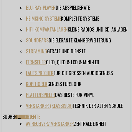
BLU-RAY PLAYER
DIE ABSPIELGERÄTE
HEIMKINO SYSTEME
KOMPLETTE SYSTEME
HIFI-KOMPAKTANLAGEN
KLEINE RADIOS UND CD-ANLAGEN
SOUNDBARS
DIE ELEGANTE KLANGERWEITERUNG
STREAMING
GERÄTE UND DIENSTE
FERNSEHER
OLED, QLED & LCD & MINI-LED
LAUTSPRECHER
FÜR DIE GROSSEN AUDIOGENUSS
KOPFHÖRER
GENUSS FÜRS OHR
PLATTENSPIELER
DAS BESTE FÜR VINYL
VERSTÄRKER (KLASSISCH)
TECHNIK DER ALTEN SCHULE
SUCHEN ...
TESTBERICHTE
FORUM
FILME
VIDEOS
HERSTELLER
EVENT
AV RECEIVER/ VERSTÄRKER
ZENTRALE EINHEIT