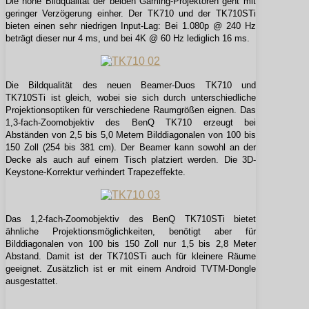
Die hohe Bildqualität der beiden Gaming-Projektoren geht mit
geringer Verzögerung einher. Der TK710 und der TK710STi
bieten einen sehr niedrigen Input-Lag: Bei 1.080p @ 240 Hz
beträgt dieser nur 4 ms, und bei 4K @ 60 Hz lediglich 16 ms.
Die Bildqualität des neuen Beamer-Duos TK710 und
TK710STi ist gleich, wobei sie sich durch unterschiedliche
Projektionsoptiken für verschiedene Raumgrößen eignen. Das
1,3-fach-Zoomobjektiv des BenQ TK710 erzeugt bei
Abständen von 2,5 bis 5,0 Metern Bilddiagonalen von 100 bis
150 Zoll (254 bis 381 cm). Der Beamer kann sowohl an der
Decke als auch auf einem Tisch platziert werden. Die 3D-
Keystone-Korrektur verhindert Trapezeffekte.
Das 1,2-fach-Zoomobjektiv des BenQ TK710STi bietet
ähnliche Projektionsmöglichkeiten, benötigt aber für
Bilddiagonalen von 100 bis 150 Zoll nur 1,5 bis 2,8 Meter
Abstand. Damit ist der TK710STi auch für kleinere Räume
geeignet. Zusätzlich ist er mit einem Android TVTM-Dongle
ausgestattet.