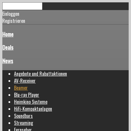
Einloggen
Registrieren
Home
Deals
News
Angebote und Rabattaktionen
AV-Receiver
Beamer
Blu-ray Player
Heimkino Systeme
HiFi-Kompaktanlagen
Soundbars
Streaming
Fernseher