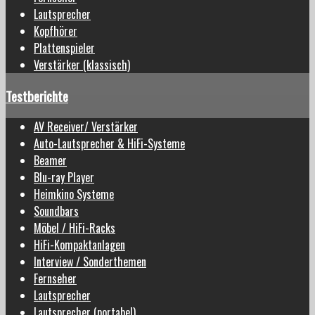
Lautsprecher
Kopfhörer
Plattenspieler
Verstärker (klassisch)
Testberichte
AV Receiver/ Verstärker
Auto-Lautsprecher & HiFi-Systeme
Beamer
Blu-ray Player
Heimkino Systeme
Soundbars
Möbel / HiFi-Racks
HiFi-Kompaktanlagen
Interview / Sonderthemen
Fernseher
Lautsprecher
Lautsprecher (portabel)