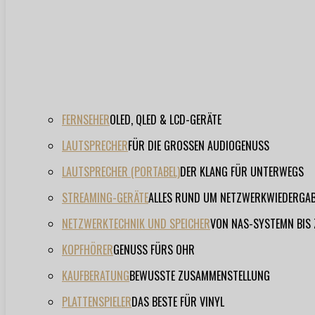
FERNSEHER
OLED, QLED & LCD-GERÄTE
LAUTSPRECHER
FÜR DIE GROSSEN AUDIOGENUSS
LAUTSPRECHER (PORTABEL)
DER KLANG FÜR UNTERWEGS
STREAMING-GERÄTE
ALLES RUND UM NETZWERKWIEDERGA
NETZWERKTECHNIK UND SPEICHER
VON NAS-SYSTEMN BIS
KOPFHÖRER
GENUSS FÜRS OHR
KAUFBERATUNG
BEWUSSTE ZUSAMMENSTELLUNG
PLATTENSPIELER
DAS BESTE FÜR VINYL