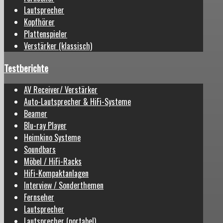
Lautsprecher
Kopfhörer
Plattenspieler
Verstärker (klassisch)
Testberichte
AV Receiver/ Verstärker
Auto-Lautsprecher & HiFi-Systeme
Beamer
Blu-ray Player
Heimkino Systeme
Soundbars
Möbel / HiFi-Racks
HiFi-Kompaktanlagen
Interview / Sonderthemen
Fernseher
Lautsprecher
Lautsprecher (portabel)