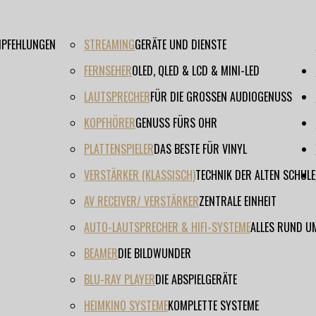
EMPFEHLUNGEN
STREAMING
GERÄTE UND DIENSTE
FERNSEHER
OLED, QLED & LCD & MINI-LED
LAUTSPRECHER
FÜR DIE GROSSEN AUDIOGENUSS
KOPFHÖRER
GENUSS FÜRS OHR
PLATTENSPIELER
DAS BESTE FÜR VINYL
VERSTÄRKER (KLASSISCH)
TECHNIK DER ALTEN SCHULE
AV RECEIVER/ VERSTÄRKER
ZENTRALE EINHEIT
AUTO-LAUTSPRECHER & HIFI-SYSTEME
ALLES RUND U
BEAMER
DIE BILDWUNDER
BLU-RAY PLAYER
DIE ABSPIELGERÄTE
HEIMKINO SYSTEME
KOMPLETTE SYSTEME