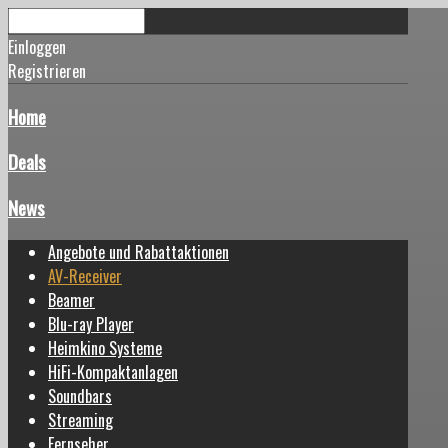
Einloggen
Registrieren
Home
Deals
News
Angebote und Rabattaktionen
AV-Receiver
Beamer
Blu-ray Player
Heimkino Systeme
HiFi-Kompaktanlagen
Soundbars
Streaming
Fernseher