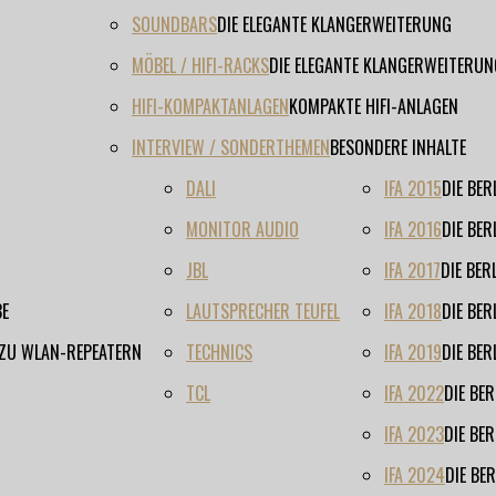
SOUNDBARS
DIE ELEGANTE KLANGERWEITERUNG
MÖBEL / HIFI-RACKS
DIE ELEGANTE KLANGERWEITERUN
HIFI-KOMPAKTANLAGEN
KOMPAKTE HIFI-ANLAGEN
INTERVIEW / SONDERTHEMEN
BESONDERE INHALTE
DALI
IFA 2015
DIE BE
MONITOR AUDIO
IFA 2016
DIE BE
JBL
IFA 2017
DIE BE
BE
LAUTSPRECHER TEUFEL
IFA 2018
DIE BE
 ZU WLAN-REPEATERN
TECHNICS
IFA 2019
DIE BE
TCL
IFA 2022
DIE BE
IFA 2023
DIE BE
IFA 2024
DIE BE