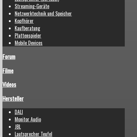
Streaming-Geräte
Netzwerktechnik und Speicher
Kopfhörer
Kaufberatung
Plattenspieler
Mobile Devices
Forum
Filme
Videos
Hersteller
DALI
Monitor Audio
JBL
Lautsprecher Teufel