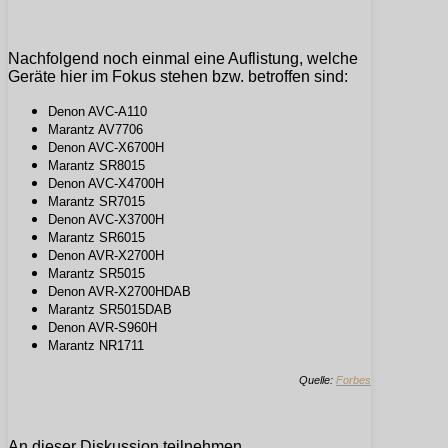
Nachfolgend noch einmal eine Auflistung, welche
Geräte hier im Fokus stehen bzw. betroffen sind:
Denon AVC-A110
Marantz AV7706
Denon AVC-X6700H
Marantz SR8015
Denon AVC-X4700H
Marantz SR7015
Denon AVC-X3700H
Marantz SR6015
Denon AVR-X2700H
Marantz SR5015
Denon AVR-X2700HDAB
Marantz SR5015DAB
Denon AVR-S960H
Marantz NR1711
Quelle:
Forbes
An dieser Diskussion teilnehmen.