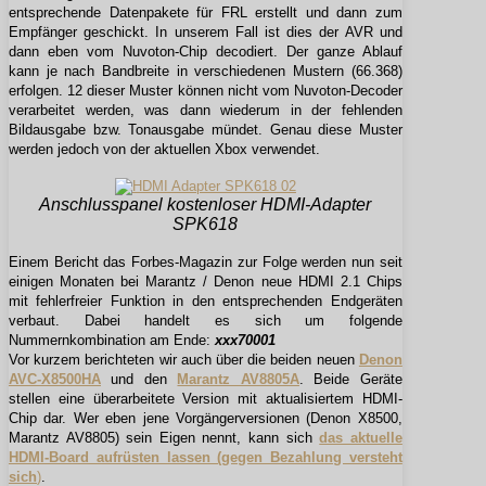
entsprechende Datenpakete für FRL erstellt und dann zum
Empfänger geschickt. In unserem Fall ist dies der AVR und
dann eben vom Nuvoton-Chip decodiert. Der ganze Ablauf
kann je nach Bandbreite in verschiedenen Mustern (66.368)
erfolgen. 12 dieser Muster können nicht vom Nuvoton-Decoder
verarbeitet werden, was dann wiederum in der fehlenden
Bildausgabe bzw. Tonausgabe mündet. Genau diese Muster
werden jedoch von der aktuellen Xbox verwendet.
Anschlusspanel kostenloser HDMI-Adapter
SPK618
Einem Bericht das Forbes-Magazin zur Folge werden nun seit
einigen Monaten bei Marantz / Denon neue HDMI 2.1 Chips
mit fehlerfreier Funktion in den entsprechenden Endgeräten
verbaut. Dabei handelt es sich um folgende
Nummernkombination am Ende:
xxx70001
Vor kurzem berichteten wir auch über die beiden neuen
Denon
AVC-X8500HA
und den
Marantz AV8805A
. Beide Geräte
stellen eine überarbeitete Version mit aktualisiertem HDMI-
Chip dar. Wer eben jene Vorgängerversionen (Denon X8500,
Marantz AV8805) sein Eigen nennt, kann sich
das aktuelle
HDMI-Board aufrüsten lassen (gegen Bezahlung versteht
sich
)
.