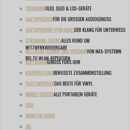
FERNSEHER
OLED, QLED & LCD-GERÄTE
LAUTSPRECHER
FÜR DIE GROSSEN AUDIOGENUSS
LAUTSPRECHER (PORTABEL)
DER KLANG FÜR UNTERWEGS
STREAMING-GERÄTE
ALLES RUND UM
NETZWERKWIEDERGABE
NETZWERKTECHNIK UND SPEICHER
VON NAS-SYSTEMN
BIS ZU WLAN-REPEATERN
KOPFHÖRER
GENUSS FÜRS OHR
KAUFBERATUNG
BEWUSSTE ZUSAMMENSTELLUNG
PLATTENSPIELER
DAS BESTE FÜR VINYL
MOBILE DEVICES
ALLE PORTABLEN GERÄTE
DALI
MONITOR AUDIO
JBL