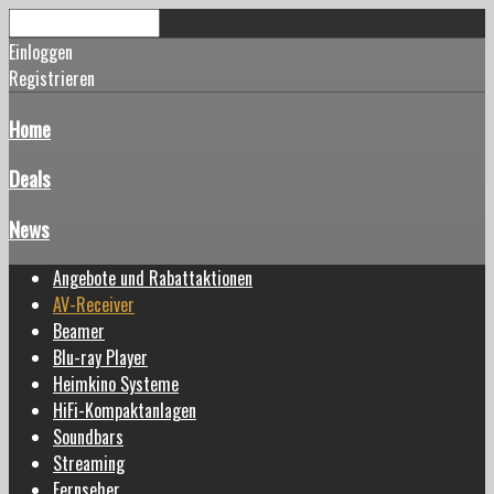
Einloggen
Registrieren
Home
Deals
News
Angebote und Rabattaktionen
AV-Receiver
Beamer
Blu-ray Player
Heimkino Systeme
HiFi-Kompaktanlagen
Soundbars
Streaming
Fernseher