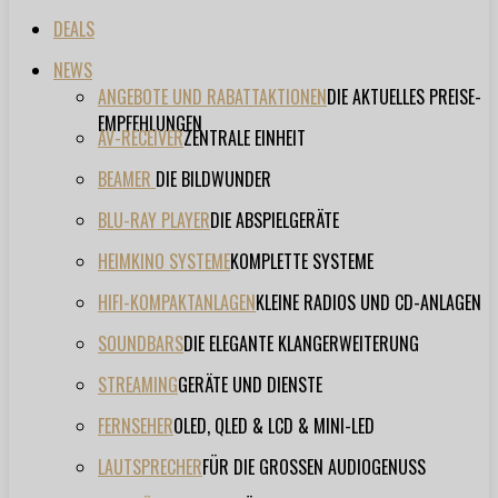
DEALS
NEWS
ANGEBOTE UND RABATTAKTIONEN
DIE AKTUELLES PREISE-
EMPFEHLUNGEN
AV-RECEIVER
ZENTRALE EINHEIT
BEAMER
DIE BILDWUNDER
BLU-RAY PLAYER
DIE ABSPIELGERÄTE
HEIMKINO SYSTEME
KOMPLETTE SYSTEME
HIFI-KOMPAKTANLAGEN
KLEINE RADIOS UND CD-ANLAGEN
SOUNDBARS
DIE ELEGANTE KLANGERWEITERUNG
STREAMING
GERÄTE UND DIENSTE
FERNSEHER
OLED, QLED & LCD & MINI-LED
LAUTSPRECHER
FÜR DIE GROSSEN AUDIOGENUSS