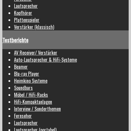
Lautsprecher
Kopfhörer
Plattenspieler
Verstärker (klassisch)
Testberichte
AV Receiver/ Verstärker
Auto-Lautsprecher & HiFi-Systeme
Beamer
Blu-ray Player
Heimkino Systeme
Soundbars
Möbel / HiFi-Racks
HiFi-Kompaktanlagen
Interview / Sonderthemen
Fernseher
Lautsprecher
Lautsprecher (portabel)