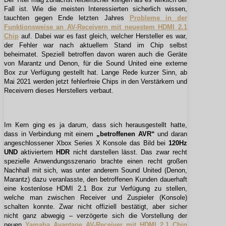
Fall ist. Wie die meisten Interessierten sicherlich wissen,
tauchten gegen Ende letzten Jahres
Probleme in der
Funktionsweise an AV-Receivern mit neuestem HDMI 2.1
Chip
auf. Dabei war es fast gleich, welcher Hersteller es war,
der Fehler war nach aktuellem Stand im Chip selbst
beheimatet. Speziell betroffen davon waren auch die Geräte
von Marantz und Denon, für die Sound United eine externe
Box zur Verfügung gestellt hat. Lange Rede kurzer Sinn, ab
Mai 2021 werden jetzt fehlerfreie Chips in den Verstärkern und
Receivern dieses Herstellers verbaut.
Im Kern ging es ja darum, dass sich herausgestellt hatte,
dass in Verbindung mit einem
„betroffenen AVR“
und daran
angeschlossener Xbox Series X Konsole das Bild bei
120Hz
UND
aktiviertem
HDR
nicht darstellen lässt. Das zwar recht
spezielle Anwendungsszenario brachte einen recht großen
Nachhall mit sich, was unter anderem Sound United (Denon,
Marantz) dazu veranlasste, den betroffenen Kunden dauerhaft
eine kostenlose HDMI 2.1 Box zur Verfügung zu stellen,
welche man zwischen Receiver und Zuspieler (Konsole)
schalten konnte. Zwar nicht offiziell bestätigt, aber sicher
nicht ganz abwegig – verzögerte sich die Vorstellung der
neuen
Yamaha Avantage AV-Receiver mit HDMI 2.1 Chip