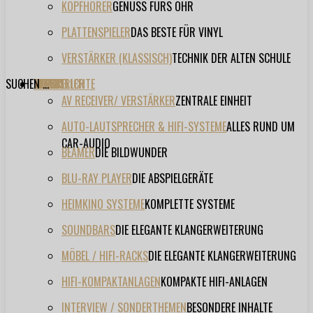
KOPFHÖRER
GENUSS FÜRS OHR
PLATTENSPIELER
DAS BESTE FÜR VINYL
VERSTÄRKER (KLASSISCH)
TECHNIK DER ALTEN SCHULE
SUCHEN ...
TESTBERICHTE
FORUM
FILME
VIDEOS
HERSTELLER
EVENT
AV RECEIVER/ VERSTÄRKER
ZENTRALE EINHEIT
AUTO-LAUTSPRECHER & HIFI-SYSTEME
ALLES RUND UM
CAR-AUDIO
BEAMER
DIE BILDWUNDER
BLU-RAY PLAYER
DIE ABSPIELGERÄTE
HEIMKINO SYSTEME
KOMPLETTE SYSTEME
SOUNDBARS
DIE ELEGANTE KLANGERWEITERUNG
MÖBEL / HIFI-RACKS
DIE ELEGANTE KLANGERWEITERUNG
HIFI-KOMPAKTANLAGEN
KOMPAKTE HIFI-ANLAGEN
INTERVIEW / SONDERTHEMEN
BESONDERE INHALTE