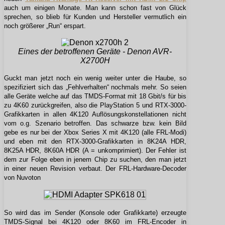
auch um einigen Monate. Man kann schon fast von Glück
sprechen, so blieb für Kunden und Hersteller vermutlich ein
noch größerer „Run“ erspart.
Eines der betroffenen Geräte - Denon AVR-
X2700H
Guckt man jetzt noch ein wenig weiter unter die Haube, so
spezifiziert sich das „Fehlverhalten“ nochmals mehr. So seien
alle Geräte welche auf das TMDS-Format mit 18 Gbit/s für bis
zu 4K60 zurückgreifen, also die PlayStation 5 und RTX-3000-
Grafikkarten in allen 4K120 Auflösungskonstellationen nicht
vom o.g. Szenario betroffen. Das schwarze bzw. kein Bild
gebe es nur bei der Xbox Series X mit 4K120 (alle FRL-Modi)
und eben mit den RTX-3000-Grafikkarten in 8K24A HDR,
8K25A HDR, 8K60A HDR (A = unkomprimiert). Der Fehler ist
dem zur Folge eben in jenem Chip zu suchen, den man jetzt
in einer neuen Revision verbaut. Der FRL-Hardware-Decoder
von Nuvoton
So wird das im Sender (Konsole oder Grafikkarte) erzeugte
TMDS-Signal bei 4K120 oder 8K60 im FRL-Encoder in