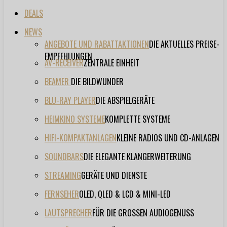
DEALS
NEWS
ANGEBOTE UND RABATTAKTIONEN
DIE AKTUELLES PREISE-
EMPFEHLUNGEN
AV-RECEIVER
ZENTRALE EINHEIT
BEAMER
DIE BILDWUNDER
BLU-RAY PLAYER
DIE ABSPIELGERÄTE
HEIMKINO SYSTEME
KOMPLETTE SYSTEME
HIFI-KOMPAKTANLAGEN
KLEINE RADIOS UND CD-ANLAGEN
SOUNDBARS
DIE ELEGANTE KLANGERWEITERUNG
STREAMING
GERÄTE UND DIENSTE
FERNSEHER
OLED, QLED & LCD & MINI-LED
LAUTSPRECHER
FÜR DIE GROSSEN AUDIOGENUSS