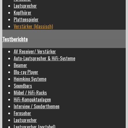
Lautsprecher
Kopfhörer
Plattenspieler
Verstärker (klassisch)
Testberichte
AV Receiver/ Verstärker
Auto-Lautsprecher & HiFi-Systeme
Beamer
Blu-ray Player
Heimkino Systeme
Soundbars
Möbel / HiFi-Racks
HiFi-Kompaktanlagen
Interview / Sonderthemen
Fernseher
Lautsprecher
Lautsprecher (portabel)