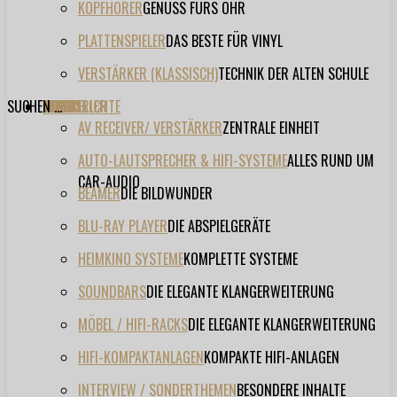
KOPFHÖRER
GENUSS FÜRS OHR
PLATTENSPIELER
DAS BESTE FÜR VINYL
VERSTÄRKER (KLASSISCH)
TECHNIK DER ALTEN SCHULE
SUCHEN ...
TESTBERICHTE
FORUM
FILME
VIDEOS
HERSTELLER
EVENT
AV RECEIVER/ VERSTÄRKER
ZENTRALE EINHEIT
AUTO-LAUTSPRECHER & HIFI-SYSTEME
ALLES RUND UM
CAR-AUDIO
BEAMER
DIE BILDWUNDER
BLU-RAY PLAYER
DIE ABSPIELGERÄTE
HEIMKINO SYSTEME
KOMPLETTE SYSTEME
SOUNDBARS
DIE ELEGANTE KLANGERWEITERUNG
MÖBEL / HIFI-RACKS
DIE ELEGANTE KLANGERWEITERUNG
HIFI-KOMPAKTANLAGEN
KOMPAKTE HIFI-ANLAGEN
INTERVIEW / SONDERTHEMEN
BESONDERE INHALTE