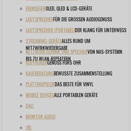
FERNSEHER
OLED, QLED & LCD-GERÄTE
LAUTSPRECHER
FÜR DIE GROSSEN AUDIOGENUSS
LAUTSPRECHER (PORTABEL)
DER KLANG FÜR UNTERWEGS
STREAMING-GERÄTE
ALLES RUND UM
NETZWERKWIEDERGABE
NETZWERKTECHNIK UND SPEICHER
VON NAS-SYSTEMN
BIS ZU WLAN-REPEATERN
KOPFHÖRER
GENUSS FÜRS OHR
KAUFBERATUNG
BEWUSSTE ZUSAMMENSTELLUNG
PLATTENSPIELER
DAS BESTE FÜR VINYL
MOBILE DEVICES
ALLE PORTABLEN GERÄTE
DALI
MONITOR AUDIO
JBL