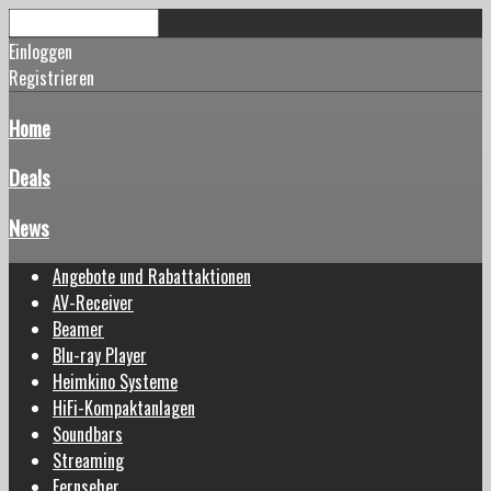
Einloggen
Registrieren
Home
Deals
News
Angebote und Rabattaktionen
AV-Receiver
Beamer
Blu-ray Player
Heimkino Systeme
HiFi-Kompaktanlagen
Soundbars
Streaming
Fernseher