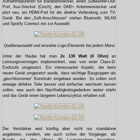
Aufnahmepunkten für Bananenstecker, einen Subwoofer-Out-
Port, Aux-Stecker (Cinch), den DAB+ Antennenstecker und
jetzt neu, ein HDMI-Port für die direkte Verbindung zum TV-
Gerät. Bei den „Soft-Anschlüssen“ stehen Bluetooth, WLAN
und Spotify Connect mir zur Auswahl.
Quellenauswahl und einzelne Logo-Elemente bei jedem Menü
Unter der Haube hat man
2x 130 Watt (4 Ohm)
an
Leistungsvermögen implementiert, was von einer Class-D-
Endstufe umgesetzt. Ein interessanter Aspekt, der beim
neuen Gerät umgesetzt wurde, dass wichtige Baugruppen als
„geschlossenes“ Konstrukt eingebaut wurden. So sollen sich
etwaige defekte Teile besser und einfacher wechseln lassen
sollen, was auch den Nachhaltigkeitsgedanken weiter stärkt
und das Gerät einen längeren Lebenszyklus erhalten soll.
Der Verstärker wird künftig aber nicht nur standalone
angeboten, sondern, wie auch schon der Vorgänger, als
Bundle mit den Ultima 40 Lautsprechern beworben.