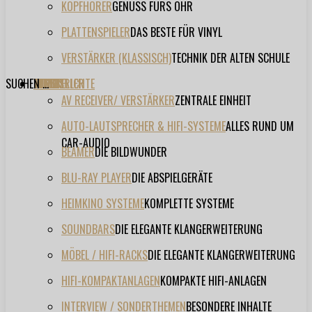
KOPFHÖRER
GENUSS FÜRS OHR
PLATTENSPIELER
DAS BESTE FÜR VINYL
VERSTÄRKER (KLASSISCH)
TECHNIK DER ALTEN SCHULE
SUCHEN ...
TESTBERICHTE
FORUM
FILME
VIDEOS
HERSTELLER
EVENT
AV RECEIVER/ VERSTÄRKER
ZENTRALE EINHEIT
AUTO-LAUTSPRECHER & HIFI-SYSTEME
ALLES RUND UM
CAR-AUDIO
BEAMER
DIE BILDWUNDER
BLU-RAY PLAYER
DIE ABSPIELGERÄTE
HEIMKINO SYSTEME
KOMPLETTE SYSTEME
SOUNDBARS
DIE ELEGANTE KLANGERWEITERUNG
MÖBEL / HIFI-RACKS
DIE ELEGANTE KLANGERWEITERUNG
HIFI-KOMPAKTANLAGEN
KOMPAKTE HIFI-ANLAGEN
INTERVIEW / SONDERTHEMEN
BESONDERE INHALTE