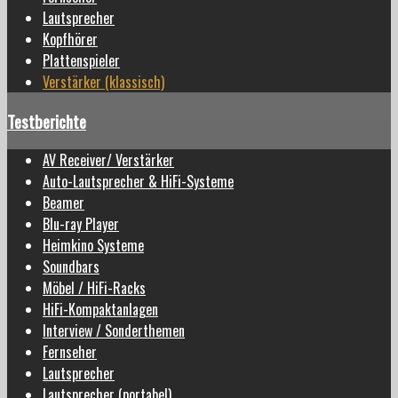
Lautsprecher
Kopfhörer
Plattenspieler
Verstärker (klassisch)
Testberichte
AV Receiver/ Verstärker
Auto-Lautsprecher & HiFi-Systeme
Beamer
Blu-ray Player
Heimkino Systeme
Soundbars
Möbel / HiFi-Racks
HiFi-Kompaktanlagen
Interview / Sonderthemen
Fernseher
Lautsprecher
Lautsprecher (portabel)