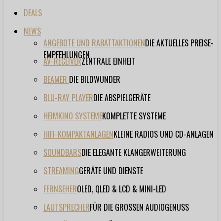
DEALS
NEWS
ANGEBOTE UND RABATTAKTIONEN
DIE AKTUELLES PREISE-
EMPFEHLUNGEN
AV-RECEIVER
ZENTRALE EINHEIT
BEAMER
DIE BILDWUNDER
BLU-RAY PLAYER
DIE ABSPIELGERÄTE
HEIMKINO SYSTEME
KOMPLETTE SYSTEME
HIFI-KOMPAKTANLAGEN
KLEINE RADIOS UND CD-ANLAGEN
SOUNDBARS
DIE ELEGANTE KLANGERWEITERUNG
STREAMING
GERÄTE UND DIENSTE
FERNSEHER
OLED, QLED & LCD & MINI-LED
LAUTSPRECHER
FÜR DIE GROSSEN AUDIOGENUSS