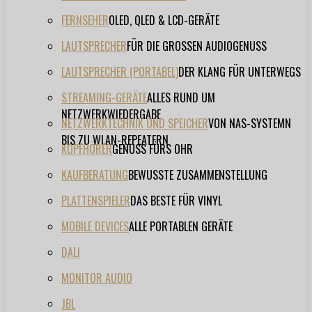
FERNSEHER
OLED, QLED & LCD-GERÄTE
LAUTSPRECHER
FÜR DIE GROSSEN AUDIOGENUSS
LAUTSPRECHER (PORTABEL)
DER KLANG FÜR UNTERWEGS
STREAMING-GERÄTE
ALLES RUND UM
NETZWERKWIEDERGABE
NETZWERKTECHNIK UND SPEICHER
VON NAS-SYSTEMN
BIS ZU WLAN-REPEATERN
KOPFHÖRER
GENUSS FÜRS OHR
KAUFBERATUNG
BEWUSSTE ZUSAMMENSTELLUNG
PLATTENSPIELER
DAS BESTE FÜR VINYL
MOBILE DEVICES
ALLE PORTABLEN GERÄTE
DALI
MONITOR AUDIO
JBL