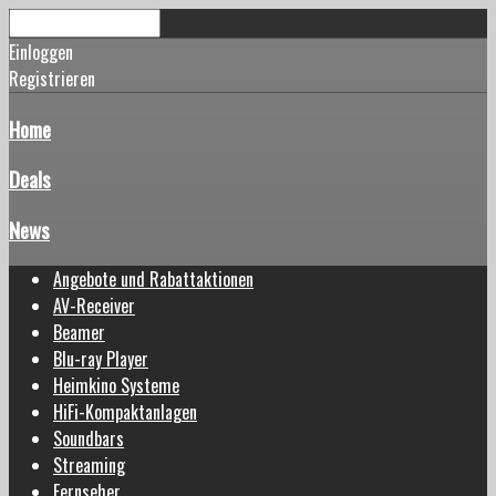
Einloggen
Registrieren
Home
Deals
News
Angebote und Rabattaktionen
AV-Receiver
Beamer
Blu-ray Player
Heimkino Systeme
HiFi-Kompaktanlagen
Soundbars
Streaming
Fernseher