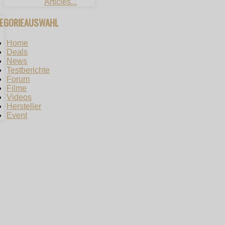
Articles...
TEGORIEAUSWAHL
Home
Deals
News
Testberichte
Forum
Filme
Videos
Hersteller
Event