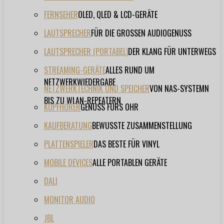
FERNSEHER
OLED, QLED & LCD-GERÄTE
LAUTSPRECHER
FÜR DIE GROSSEN AUDIOGENUSS
LAUTSPRECHER (PORTABEL)
DER KLANG FÜR UNTERWEGS
STREAMING-GERÄTE
ALLES RUND UM
NETZWERKWIEDERGABE
NETZWERKTECHNIK UND SPEICHER
VON NAS-SYSTEMN
BIS ZU WLAN-REPEATERN
KOPFHÖRER
GENUSS FÜRS OHR
KAUFBERATUNG
BEWUSSTE ZUSAMMENSTELLUNG
PLATTENSPIELER
DAS BESTE FÜR VINYL
MOBILE DEVICES
ALLE PORTABLEN GERÄTE
DALI
MONITOR AUDIO
JBL