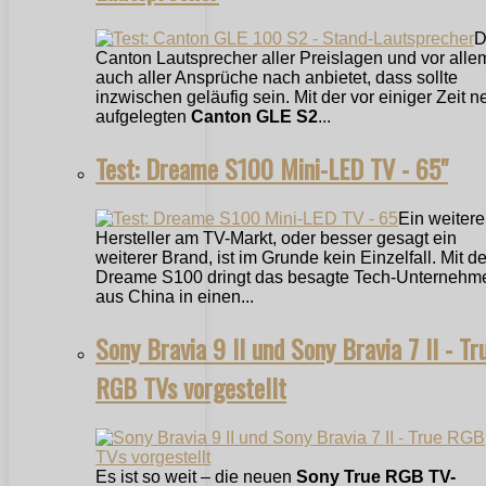
D
Canton Lautsprecher aller Preislagen und vor alle
auch aller Ansprüche nach anbietet, dass sollte
inzwischen geläufig sein. Mit der vor einiger Zeit n
aufgelegten
Canton GLE S2
...
Test: Dreame S100 Mini-LED TV - 65"
Ein weitere
Hersteller am TV-Markt, oder besser gesagt ein
weiterer Brand, ist im Grunde kein Einzelfall. Mit 
Dreame S100 dringt das besagte Tech-Unternehm
aus China in einen...
Sony Bravia 9 II und Sony Bravia 7 II - Tr
RGB TVs vorgestellt
Es ist so weit – die neuen
Sony True RGB TV-