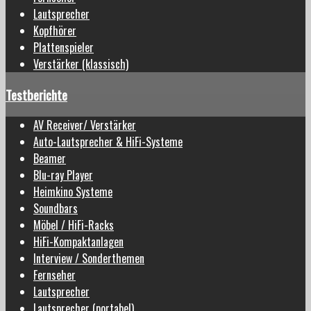
Lautsprecher
Kopfhörer
Plattenspieler
Verstärker (klassisch)
Testberichte
AV Receiver/ Verstärker
Auto-Lautsprecher & HiFi-Systeme
Beamer
Blu-ray Player
Heimkino Systeme
Soundbars
Möbel / HiFi-Racks
HiFi-Kompaktanlagen
Interview / Sonderthemen
Fernseher
Lautsprecher
Lautsprecher (portabel)