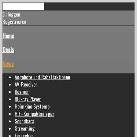
Einloggen
Registrieren
Home
Deals
News
Angebote und Rabattaktionen
AV-Receiver
Beamer
Blu-ray Player
Heimkino Systeme
HiFi-Kompaktanlagen
Soundbars
Streaming
Fernseher