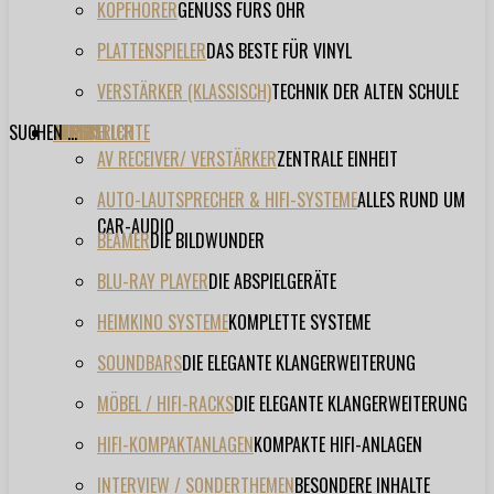
KOPFHÖRER
GENUSS FÜRS OHR
PLATTENSPIELER
DAS BESTE FÜR VINYL
VERSTÄRKER (KLASSISCH)
TECHNIK DER ALTEN SCHULE
SUCHEN ...
TESTBERICHTE
FORUM
FILME
VIDEOS
HERSTELLER
EVENT
AV RECEIVER/ VERSTÄRKER
ZENTRALE EINHEIT
AUTO-LAUTSPRECHER & HIFI-SYSTEME
ALLES RUND UM
CAR-AUDIO
BEAMER
DIE BILDWUNDER
BLU-RAY PLAYER
DIE ABSPIELGERÄTE
HEIMKINO SYSTEME
KOMPLETTE SYSTEME
SOUNDBARS
DIE ELEGANTE KLANGERWEITERUNG
MÖBEL / HIFI-RACKS
DIE ELEGANTE KLANGERWEITERUNG
HIFI-KOMPAKTANLAGEN
KOMPAKTE HIFI-ANLAGEN
INTERVIEW / SONDERTHEMEN
BESONDERE INHALTE