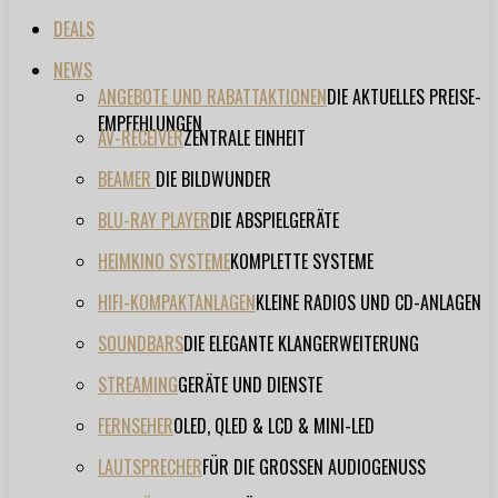
DEALS
NEWS
ANGEBOTE UND RABATTAKTIONEN
DIE AKTUELLES PREISE-
EMPFEHLUNGEN
AV-RECEIVER
ZENTRALE EINHEIT
BEAMER
DIE BILDWUNDER
BLU-RAY PLAYER
DIE ABSPIELGERÄTE
HEIMKINO SYSTEME
KOMPLETTE SYSTEME
HIFI-KOMPAKTANLAGEN
KLEINE RADIOS UND CD-ANLAGEN
SOUNDBARS
DIE ELEGANTE KLANGERWEITERUNG
STREAMING
GERÄTE UND DIENSTE
FERNSEHER
OLED, QLED & LCD & MINI-LED
LAUTSPRECHER
FÜR DIE GROSSEN AUDIOGENUSS