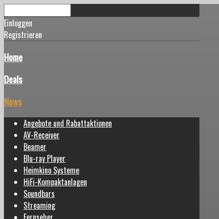
Einloggen
Registrieren
Home
Deals
News
Angebote und Rabattaktionen
AV-Receiver
Beamer
Blu-ray Player
Heimkino Systeme
HiFi-Kompaktanlagen
Soundbars
Streaming
Fernseher