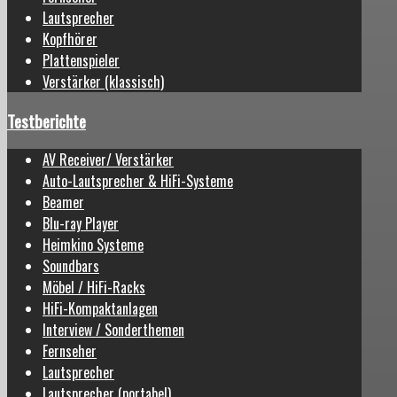
Lautsprecher
Kopfhörer
Plattenspieler
Verstärker (klassisch)
Testberichte
AV Receiver/ Verstärker
Auto-Lautsprecher & HiFi-Systeme
Beamer
Blu-ray Player
Heimkino Systeme
Soundbars
Möbel / HiFi-Racks
HiFi-Kompaktanlagen
Interview / Sonderthemen
Fernseher
Lautsprecher
Lautsprecher (portabel)