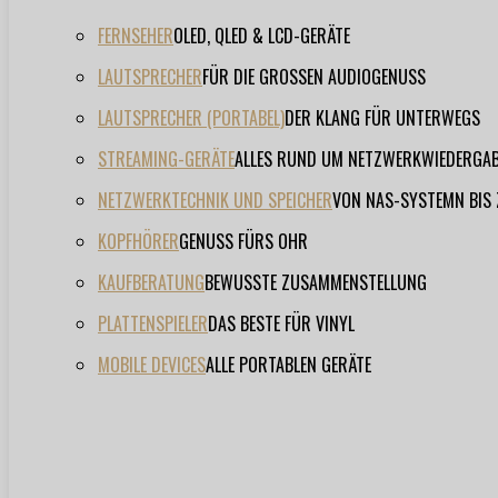
FERNSEHER
OLED, QLED & LCD-GERÄTE
LAUTSPRECHER
FÜR DIE GROSSEN AUDIOGENUSS
LAUTSPRECHER (PORTABEL)
DER KLANG FÜR UNTERWEGS
STREAMING-GERÄTE
ALLES RUND UM NETZWERKWIEDERGA
NETZWERKTECHNIK UND SPEICHER
VON NAS-SYSTEMN BIS
KOPFHÖRER
GENUSS FÜRS OHR
KAUFBERATUNG
BEWUSSTE ZUSAMMENSTELLUNG
PLATTENSPIELER
DAS BESTE FÜR VINYL
MOBILE DEVICES
ALLE PORTABLEN GERÄTE