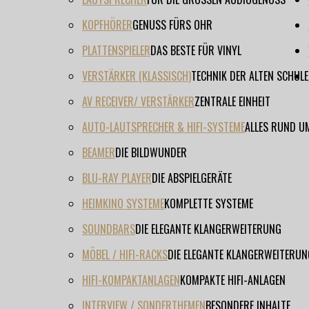
KOPFHÖRER
GENUSS FÜRS OHR
PLATTENSPIELER
DAS BESTE FÜR VINYL
VERSTÄRKER (KLASSISCH)
TECHNIK DER ALTEN SCHULE
AV RECEIVER/ VERSTÄRKER
ZENTRALE EINHEIT
AUTO-LAUTSPRECHER & HIFI-SYSTEME
ALLES RUND U
BEAMER
DIE BILDWUNDER
BLU-RAY PLAYER
DIE ABSPIELGERÄTE
HEIMKINO SYSTEME
KOMPLETTE SYSTEME
SOUNDBARS
DIE ELEGANTE KLANGERWEITERUNG
MÖBEL / HIFI-RACKS
DIE ELEGANTE KLANGERWEITERUN
HIFI-KOMPAKTANLAGEN
KOMPAKTE HIFI-ANLAGEN
INTERVIEW / SONDERTHEMEN
BESONDERE INHALTE