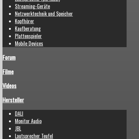
Streaming-Geräte
Netzwerktechnik und Speicher
Kopfhörer
Kaufberatung
Plattenspieler
Mobile Devices
Forum
Filme
Videos
Hersteller
DALI
Monitor Audio
JBL
Lautsprecher Teufel