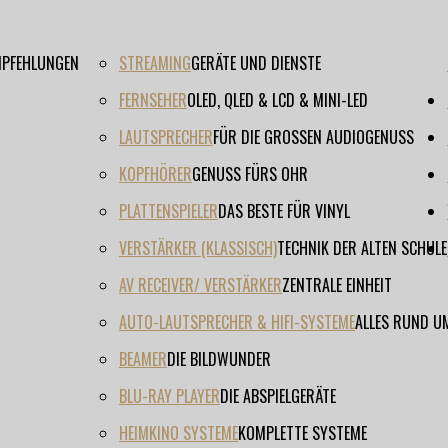
EMPFEHLUNGEN
STREAMING
GERÄTE UND DIENSTE
FERNSEHER
OLED, QLED & LCD & MINI-LED
LAUTSPRECHER
FÜR DIE GROSSEN AUDIOGENUSS
KOPFHÖRER
GENUSS FÜRS OHR
PLATTENSPIELER
DAS BESTE FÜR VINYL
VERSTÄRKER (KLASSISCH)
TECHNIK DER ALTEN SCHULE
AV RECEIVER/ VERSTÄRKER
ZENTRALE EINHEIT
AUTO-LAUTSPRECHER & HIFI-SYSTEME
ALLES RUND U
BEAMER
DIE BILDWUNDER
BLU-RAY PLAYER
DIE ABSPIELGERÄTE
HEIMKINO SYSTEME
KOMPLETTE SYSTEME