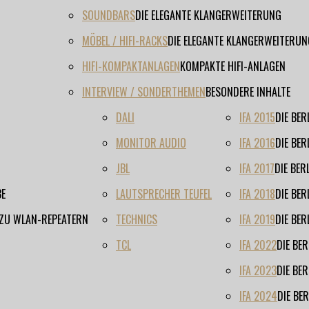
SOUNDBARS
DIE ELEGANTE KLANGERWEITERUNG
MÖBEL / HIFI-RACKS
DIE ELEGANTE KLANGERWEITERUN
HIFI-KOMPAKTANLAGEN
KOMPAKTE HIFI-ANLAGEN
INTERVIEW / SONDERTHEMEN
BESONDERE INHALTE
DALI
IFA 2015
DIE BE
MONITOR AUDIO
IFA 2016
DIE BE
JBL
IFA 2017
DIE BE
BE
LAUTSPRECHER TEUFEL
IFA 2018
DIE BE
 ZU WLAN-REPEATERN
TECHNICS
IFA 2019
DIE BE
TCL
IFA 2022
DIE BE
IFA 2023
DIE BE
IFA 2024
DIE BE