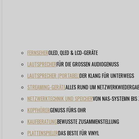
FERNSEHER
OLED, QLED & LCD-GERÄTE
LAUTSPRECHER
FÜR DIE GROSSEN AUDIOGENUSS
LAUTSPRECHER (PORTABEL)
DER KLANG FÜR UNTERWEGS
STREAMING-GERÄTE
ALLES RUND UM NETZWERKWIEDERGA
NETZWERKTECHNIK UND SPEICHER
VON NAS-SYSTEMN BIS
KOPFHÖRER
GENUSS FÜRS OHR
KAUFBERATUNG
BEWUSSTE ZUSAMMENSTELLUNG
PLATTENSPIELER
DAS BESTE FÜR VINYL