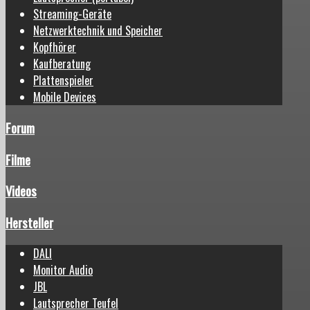
Streaming-Geräte
Netzwerktechnik und Speicher
Kopfhörer
Kaufberatung
Plattenspieler
Mobile Devices
Forum
Filme
Videos
Hersteller
DALI
Monitor Audio
JBL
Lautsprecher Teufel