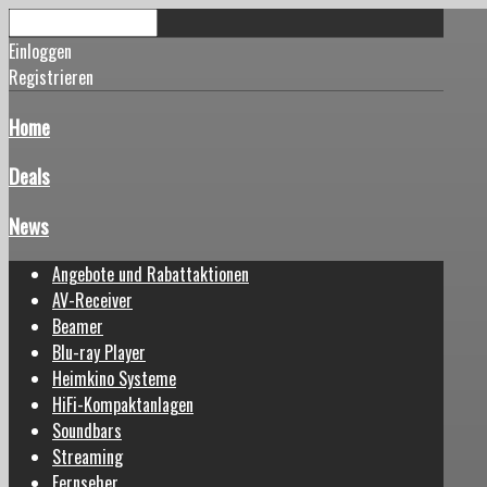
Einloggen
Registrieren
Home
Deals
News
Angebote und Rabattaktionen
AV-Receiver
Beamer
Blu-ray Player
Heimkino Systeme
HiFi-Kompaktanlagen
Soundbars
Streaming
Fernseher