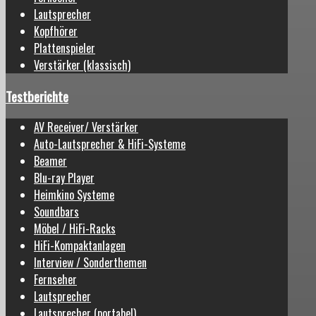
Lautsprecher
Kopfhörer
Plattenspieler
Verstärker (klassisch)
Testberichte
AV Receiver/ Verstärker
Auto-Lautsprecher & HiFi-Systeme
Beamer
Blu-ray Player
Heimkino Systeme
Soundbars
Möbel / HiFi-Racks
HiFi-Kompaktanlagen
Interview / Sonderthemen
Fernseher
Lautsprecher
Lautsprecher (portabel)