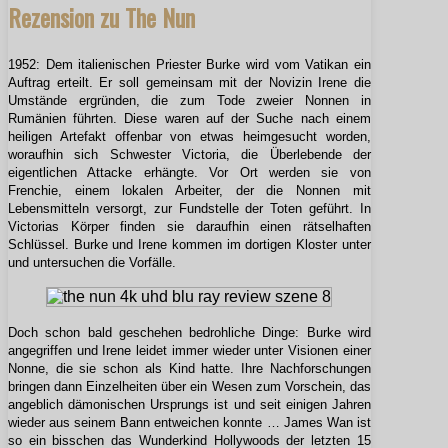
Rezension zu The Nun
1952: Dem italienischen Priester Burke wird vom Vatikan ein
Auftrag erteilt. Er soll gemeinsam mit der Novizin Irene die
Umstände ergründen, die zum Tode zweier Nonnen in
Rumänien führten. Diese waren auf der Suche nach einem
heiligen Artefakt offenbar von etwas heimgesucht worden,
woraufhin sich Schwester Victoria, die Überlebende der
eigentlichen Attacke erhängte. Vor Ort werden sie von
Frenchie, einem lokalen Arbeiter, der die Nonnen mit
Lebensmitteln versorgt, zur Fundstelle der Toten geführt. In
Victorias Körper finden sie daraufhin einen rätselhaften
Schlüssel. Burke und Irene kommen im dortigen Kloster unter
und untersuchen die Vorfälle.
Doch schon bald geschehen bedrohliche Dinge: Burke wird
angegriffen und Irene leidet immer wieder unter Visionen einer
Nonne, die sie schon als Kind hatte. Ihre Nachforschungen
bringen dann Einzelheiten über ein Wesen zum Vorschein, das
angeblich dämonischen Ursprungs ist und seit einigen Jahren
wieder aus seinem Bann entweichen konnte … James Wan ist
so ein bisschen das Wunderkind Hollywoods der letzten 15