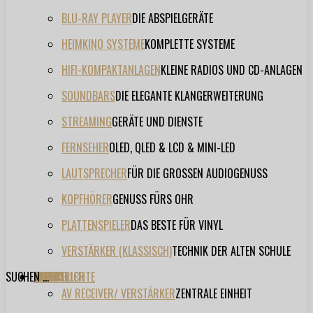
BLU-RAY PLAYER
DIE ABSPIELGERÄTE
HEIMKINO SYSTEME
KOMPLETTE SYSTEME
HIFI-KOMPAKTANLAGEN
KLEINE RADIOS UND CD-ANLAGEN
SOUNDBARS
DIE ELEGANTE KLANGERWEITERUNG
STREAMING
GERÄTE UND DIENSTE
FERNSEHER
OLED, QLED & LCD & MINI-LED
LAUTSPRECHER
FÜR DIE GROSSEN AUDIOGENUSS
KOPFHÖRER
GENUSS FÜRS OHR
PLATTENSPIELER
DAS BESTE FÜR VINYL
VERSTÄRKER (KLASSISCH)
TECHNIK DER ALTEN SCHULE
SUCHEN ...
TESTBERICHTE
FORUM
FILME
VIDEOS
HERSTELLER
EVENT
AV RECEIVER/ VERSTÄRKER
ZENTRALE EINHEIT