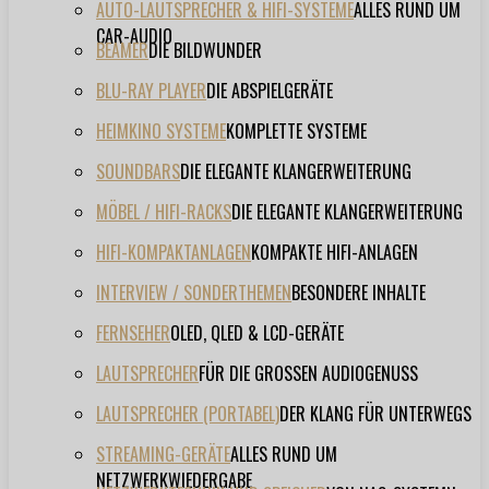
AUTO-LAUTSPRECHER & HIFI-SYSTEME
ALLES RUND UM
CAR-AUDIO
BEAMER
DIE BILDWUNDER
BLU-RAY PLAYER
DIE ABSPIELGERÄTE
HEIMKINO SYSTEME
KOMPLETTE SYSTEME
SOUNDBARS
DIE ELEGANTE KLANGERWEITERUNG
MÖBEL / HIFI-RACKS
DIE ELEGANTE KLANGERWEITERUNG
HIFI-KOMPAKTANLAGEN
KOMPAKTE HIFI-ANLAGEN
INTERVIEW / SONDERTHEMEN
BESONDERE INHALTE
FERNSEHER
OLED, QLED & LCD-GERÄTE
LAUTSPRECHER
FÜR DIE GROSSEN AUDIOGENUSS
LAUTSPRECHER (PORTABEL)
DER KLANG FÜR UNTERWEGS
STREAMING-GERÄTE
ALLES RUND UM
NETZWERKWIEDERGABE