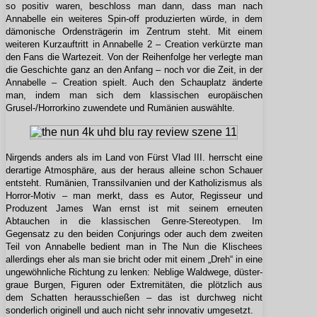
so positiv waren, beschloss man dann, dass man nach
Annabelle ein weiteres Spin-off produzierten würde, in dem
dämonische Ordensträgerin im Zentrum steht. Mit einem
weiteren Kurzauftritt in Annabelle 2 – Creation verkürzte man
den Fans die Wartezeit. Von der Reihenfolge her verlegte man
die Geschichte ganz an den Anfang – noch vor die Zeit, in der
Annabelle – Creation spielt. Auch den Schauplatz änderte
man, indem man sich dem klassischen europäischen
Grusel-/Horrorkino zuwendete und Rumänien auswählte.
Nirgends anders als im Land von Fürst Vlad III. herrscht eine
derartige Atmosphäre, aus der heraus alleine schon Schauer
entsteht. Rumänien, Transsilvanien und der Katholizismus als
Horror-Motiv – man merkt, dass es Autor, Regisseur und
Produzent James Wan ernst ist mit seinem erneuten
Abtauchen in die klassischen Genre-Stereotypen. Im
Gegensatz zu den beiden Conjurings oder auch dem zweiten
Teil von Annabelle bedient man in The Nun die Klischees
allerdings eher als man sie bricht oder mit einem „Dreh“ in eine
ungewöhnliche Richtung zu lenken: Neblige Waldwege, düster-
graue Burgen, Figuren oder Extremitäten, die plötzlich aus
dem Schatten herausschießen – das ist durchweg nicht
sonderlich originell und auch nicht sehr innovativ umgesetzt.