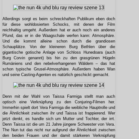
Allerdings sorgt es beim schreckhaften Publikum eben doch
für diese wohldosierten Schocks, mit denen der Film
reichhaltig umgeht. Außerdem hat er auch noch ein anderes
Pfund, das er in die Waagschale werfen kann: Atmosphäre.
Und die kommt alleine schon durch die grandiosen
Schauplätze. Von der kleineren Burg Bethlen über die
gigantische gotische Anlage von Schloss Hunedoara (auch
Burg Corvin genannt) bis hin zu den grasgrünen Hügeln
Rumäniens und den nebelverhangenen Wäldern – das hat
schon typische Grusel-Atmosphäre. Außerdem haben Wan
und seine Casting-Agenten es natürlich geschickt gemacht.
Denn mit der Wahl von Taissa Farmiga stellt man auch
optisch eine Verknüpfung zu den Conjuring-Filmen her.
Immerhin spielt dort Vera Farmiga die weibliche Hauptrolle und
die Ähnlichkeit zwischen ihr und Taissa ist frappierend. Wer
jetzt denkt, es handle sich um Mutter und Tochter, der irrt.
Denn Taissa ist die um 21 Jahre jüngere Schwester von Vera.
The Nun tut das nicht nur aufgrund der Ähnlichkeit zwischen
den beiden Frauen und der damit stärkeren Verknüpfung