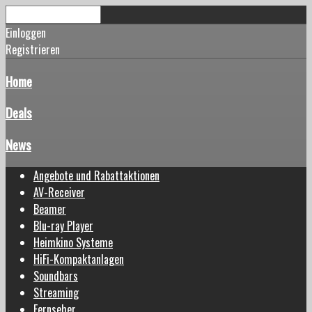
Einloggen
Registrieren
Home
Deals
News
Angebote und Rabattaktionen
AV-Receiver
Beamer
Blu-ray Player
Heimkino Systeme
HiFi-Kompaktanlagen
Soundbars
Streaming
Fernseher