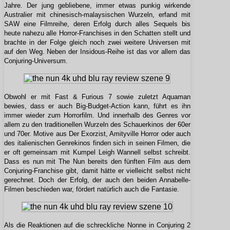
Jahre. Der jung gebliebene, immer etwas punkig wirkende
Australier mit chinesisch-malaysischen Wurzeln, erfand mit
SAW eine Filmreihe, deren Erfolg durch alles Sequels bis
heute nahezu alle Horror-Franchises in den Schatten stellt und
brachte in der Folge gleich noch zwei weitere Universen mit
auf den Weg. Neben der Insidous-Reihe ist das vor allem das
Conjuring-Universum.
Obwohl er mit Fast & Furious 7 sowie zuletzt Aquaman
bewies, dass er auch Big-Budget-Action kann, führt es ihn
immer wieder zum Horrorfilm. Und innerhalb des Genres vor
allem zu den traditionellen Wurzeln des Schauerkinos der 60er
und 70er. Motive aus Der Exorzist, Amityville Horror oder auch
des italienischen Genrekinos finden sich in seinen Filmen, die
er oft gemeinsam mit Kumpel Leigh Wannell selbst schreibt.
Dass es nun mit The Nun bereits den fünften Film aus dem
Conjuring-Franchise gibt, damit hätte er vielleicht selbst nicht
gerechnet. Doch der Erfolg, der auch den beiden Annabelle-
Filmen beschieden war, fördert natürlich auch die Fantasie.
Als die Reaktionen auf die schreckliche Nonne in Conjuring 2