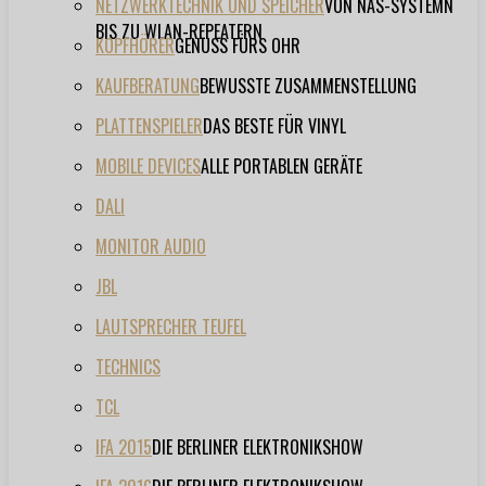
NETZWERKTECHNIK UND SPEICHER
VON NAS-SYSTEMN
BIS ZU WLAN-REPEATERN
KOPFHÖRER
GENUSS FÜRS OHR
KAUFBERATUNG
BEWUSSTE ZUSAMMENSTELLUNG
PLATTENSPIELER
DAS BESTE FÜR VINYL
MOBILE DEVICES
ALLE PORTABLEN GERÄTE
DALI
MONITOR AUDIO
JBL
LAUTSPRECHER TEUFEL
TECHNICS
TCL
IFA 2015
DIE BERLINER ELEKTRONIKSHOW