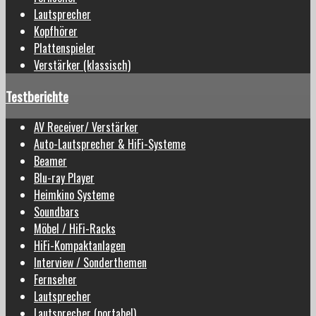
Lautsprecher
Kopfhörer
Plattenspieler
Verstärker (klassisch)
Testberichte
AV Receiver/ Verstärker
Auto-Lautsprecher & HiFi-Systeme
Beamer
Blu-ray Player
Heimkino Systeme
Soundbars
Möbel / HiFi-Racks
HiFi-Kompaktanlagen
Interview / Sonderthemen
Fernseher
Lautsprecher
Lautsprecher (portabel)