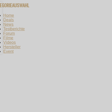
TEGORIEAUSWAHL
Home
Deals
News
Testberichte
Forum
Filme
Videos
Hersteller
Event