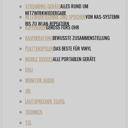
STREAMING-GERÄTE
ALLES RUND UM
NETZWERKWIEDERGABE
NETZWERKTECHNIK UND SPEICHER
VON NAS-SYSTEMN
BIS ZU WLAN-REPEATERN
KOPFHÖRER
GENUSS FÜRS OHR
KAUFBERATUNG
BEWUSSTE ZUSAMMENSTELLUNG
PLATTENSPIELER
DAS BESTE FÜR VINYL
MOBILE DEVICES
ALLE PORTABLEN GERÄTE
DALI
MONITOR AUDIO
JBL
LAUTSPRECHER TEUFEL
TECHNICS
TCL