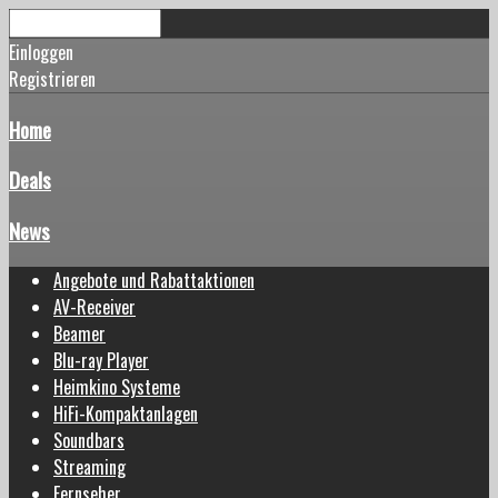
Einloggen
Registrieren
Home
Deals
News
Angebote und Rabattaktionen
AV-Receiver
Beamer
Blu-ray Player
Heimkino Systeme
HiFi-Kompaktanlagen
Soundbars
Streaming
Fernseher