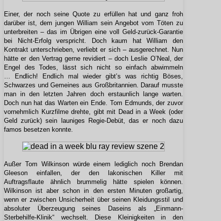
Einer, der noch seine Quote zu erfüllen hat und ganz froh
darüber ist, dem jungen William sein Angebot vom Töten zu
unterbreiten – das im Übrigen eine voll Geld-zurück-Garantie
bei Nicht-Erfolg verspricht. Doch kaum hat William den
Kontrakt unterschrieben, verliebt er sich – ausgerechnet. Nun
hätte er den Vertrag gerne revidiert – doch Leslie O’Neal, der
Engel des Todes, lässt sich nicht so einfach abwimmeln
… Endlich! Endlich mal wieder gibt’s was richtig Böses,
Schwarzes und Gemeines aus Großbritannien. Darauf musste
man in den letzten Jahren doch erstaunlich lange warten.
Doch nun hat das Warten ein Ende. Tom Edmunds, der zuvor
vornehmlich Kurzfilme drehte, gibt mit Dead in a Week (oder
Geld zurück) sein launiges Regie-Debüt, das er noch dazu
famos besetzen konnte.
Außer Tom Wilkinson würde einem lediglich noch Brendan
Gleeson einfallen, der den lakonischen Killer mit
Auftragsflaute ähnlich brummelig hätte spielen können.
Wilkinson ist aber schon in den ersten Minuten großartig,
wenn er zwischen Unsicherheit über seinen Kleidungsstil und
absoluter Überzeugung seines Daseins als „Einmann-
Sterbehilfe-Klinik“ wechselt. Diese Kleinigkeiten in den