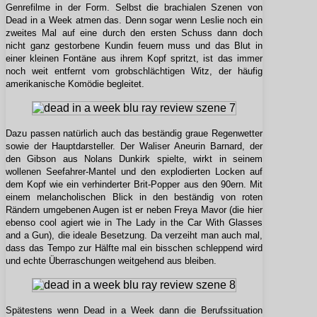
Genrefilme in der Form. Selbst die brachialen Szenen von
Dead in a Week atmen das. Denn sogar wenn Leslie noch ein
zweites Mal auf eine durch den ersten Schuss dann doch
nicht ganz gestorbene Kundin feuern muss und das Blut in
einer kleinen Fontäne aus ihrem Kopf spritzt, ist das immer
noch weit entfernt vom grobschlächtigen Witz, der häufig
amerikanische Komödie begleitet.
Dazu passen natürlich auch das beständig graue Regenwetter
sowie der Hauptdarsteller. Der Waliser Aneurin Barnard, der
den Gibson aus Nolans Dunkirk spielte, wirkt in seinem
wollenen Seefahrer-Mantel und den explodierten Locken auf
dem Kopf wie ein verhinderter Brit-Popper aus den 90ern. Mit
einem melancholischen Blick in den beständig von roten
Rändern umgebenen Augen ist er neben Freya Mavor (die hier
ebenso cool agiert wie in The Lady in the Car With Glasses
and a Gun), die ideale Besetzung. Da verzeiht man auch mal,
dass das Tempo zur Hälfte mal ein bisschen schleppend wird
und echte Überraschungen weitgehend aus bleiben.
Spätestens wenn Dead in a Week dann die Berufssituation