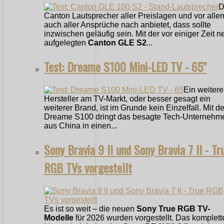
D
Canton Lautsprecher aller Preislagen und vor alle
auch aller Ansprüche nach anbietet, dass sollte
inzwischen geläufig sein. Mit der vor einiger Zeit n
aufgelegten
Canton GLE S2
...
Test: Dreame S100 Mini-LED TV - 65"
Ein weitere
Hersteller am TV-Markt, oder besser gesagt ein
weiterer Brand, ist im Grunde kein Einzelfall. Mit 
Dreame S100 dringt das besagte Tech-Unternehm
aus China in einen...
Sony Bravia 9 II und Sony Bravia 7 II - Tr
RGB TVs vorgestellt
Es ist so weit – die neuen
Sony True RGB TV-
Modelle
für 2026 wurden vorgestellt. Das komplett