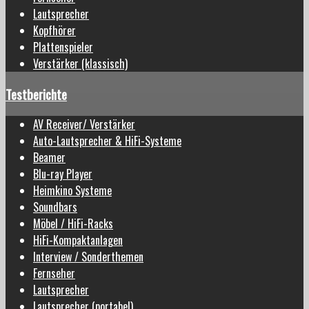
Lautsprecher
Kopfhörer
Plattenspieler
Verstärker (klassisch)
Testberichte
AV Receiver/ Verstärker
Auto-Lautsprecher & HiFi-Systeme
Beamer
Blu-ray Player
Heimkino Systeme
Soundbars
Möbel / HiFi-Racks
HiFi-Kompaktanlagen
Interview / Sonderthemen
Fernseher
Lautsprecher
Lautsprecher (portabel)