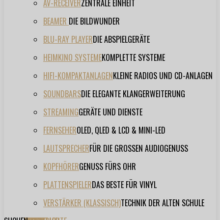
AV-RECEIVER
ZENTRALE EINHEIT
BEAMER
DIE BILDWUNDER
BLU-RAY PLAYER
DIE ABSPIELGERÄTE
HEIMKINO SYSTEME
KOMPLETTE SYSTEME
HIFI-KOMPAKTANLAGEN
KLEINE RADIOS UND CD-ANLAGEN
SOUNDBARS
DIE ELEGANTE KLANGERWEITERUNG
STREAMING
GERÄTE UND DIENSTE
FERNSEHER
OLED, QLED & LCD & MINI-LED
LAUTSPRECHER
FÜR DIE GROSSEN AUDIOGENUSS
KOPFHÖRER
GENUSS FÜRS OHR
PLATTENSPIELER
DAS BESTE FÜR VINYL
VERSTÄRKER (KLASSISCH)
TECHNIK DER ALTEN SCHULE