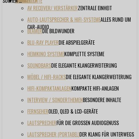
SUCHEN ...
TESTBERICHTE
FORUM
FILME
VIDEOS
HERSTELLER
EVENT
AV RECEIVER/ VERSTÄRKER
ZENTRALE EINHEIT
AUTO-LAUTSPRECHER & HIFI-SYSTEME
ALLES RUND UM
CAR-AUDIO
BEAMER
DIE BILDWUNDER
BLU-RAY PLAYER
DIE ABSPIELGERÄTE
HEIMKINO SYSTEME
KOMPLETTE SYSTEME
SOUNDBARS
DIE ELEGANTE KLANGERWEITERUNG
MÖBEL / HIFI-RACKS
DIE ELEGANTE KLANGERWEITERUNG
HIFI-KOMPAKTANLAGEN
KOMPAKTE HIFI-ANLAGEN
INTERVIEW / SONDERTHEMEN
BESONDERE INHALTE
FERNSEHER
OLED, QLED & LCD-GERÄTE
LAUTSPRECHER
FÜR DIE GROSSEN AUDIOGENUSS
LAUTSPRECHER (PORTABEL)
DER KLANG FÜR UNTERWEGS