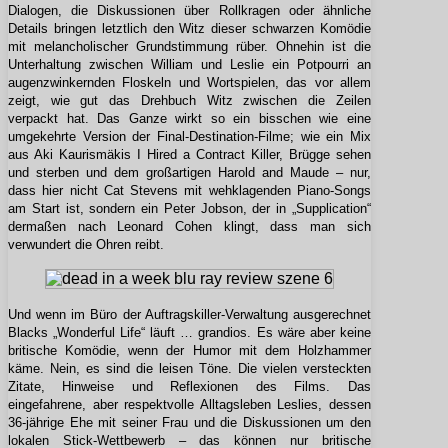
Dialogen, die Diskussionen über Rollkragen oder ähnliche
Details bringen letztlich den Witz dieser schwarzen Komödie
mit melancholischer Grundstimmung rüber. Ohnehin ist die
Unterhaltung zwischen William und Leslie ein Potpourri an
augenzwinkernden Floskeln und Wortspielen, das vor allem
zeigt, wie gut das Drehbuch Witz zwischen die Zeilen
verpackt hat. Das Ganze wirkt so ein bisschen wie eine
umgekehrte Version der Final-Destination-Filme; wie ein Mix
aus Aki Kaurismäkis I Hired a Contract Killer, Brügge sehen
und sterben und dem großartigen Harold and Maude – nur,
dass hier nicht Cat Stevens mit wehklagenden Piano-Songs
am Start ist, sondern ein Peter Jobson, der in „Supplication“
dermaßen nach Leonard Cohen klingt, dass man sich
verwundert die Ohren reibt.
Und wenn im Büro der Auftragskiller-Verwaltung ausgerechnet
Blacks „Wonderful Life“ läuft … grandios. Es wäre aber keine
britische Komödie, wenn der Humor mit dem Holzhammer
käme. Nein, es sind die leisen Töne. Die vielen versteckten
Zitate, Hinweise und Reflexionen des Films. Das
eingefahrene, aber respektvolle Alltagsleben Leslies, dessen
36-jährige Ehe mit seiner Frau und die Diskussionen um den
lokalen Stick-Wettbewerb – das können nur britische