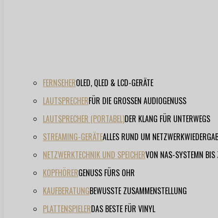
FERNSEHER
OLED, QLED & LCD-GERÄTE
LAUTSPRECHER
FÜR DIE GROSSEN AUDIOGENUSS
LAUTSPRECHER (PORTABEL)
DER KLANG FÜR UNTERWEGS
STREAMING-GERÄTE
ALLES RUND UM NETZWERKWIEDERGA
NETZWERKTECHNIK UND SPEICHER
VON NAS-SYSTEMN BIS
KOPFHÖRER
GENUSS FÜRS OHR
KAUFBERATUNG
BEWUSSTE ZUSAMMENSTELLUNG
PLATTENSPIELER
DAS BESTE FÜR VINYL