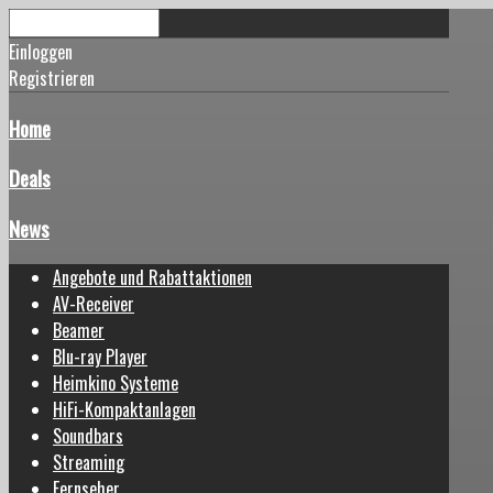
Einloggen
Registrieren
Home
Deals
News
Angebote und Rabattaktionen
AV-Receiver
Beamer
Blu-ray Player
Heimkino Systeme
HiFi-Kompaktanlagen
Soundbars
Streaming
Fernseher