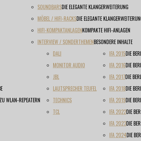
SOUNDBARS
DIE ELEGANTE KLANGERWEITERUNG
MÖBEL / HIFI-RACKS
DIE ELEGANTE KLANGERWEITERUN
HIFI-KOMPAKTANLAGEN
KOMPAKTE HIFI-ANLAGEN
INTERVIEW / SONDERTHEMEN
BESONDERE INHALTE
DALI
IFA 2015
DIE BE
MONITOR AUDIO
IFA 2016
DIE BE
JBL
IFA 2017
DIE BE
BE
LAUTSPRECHER TEUFEL
IFA 2018
DIE BE
 ZU WLAN-REPEATERN
TECHNICS
IFA 2019
DIE BE
TCL
IFA 2022
DIE BE
IFA 2023
DIE BE
IFA 2024
DIE BE