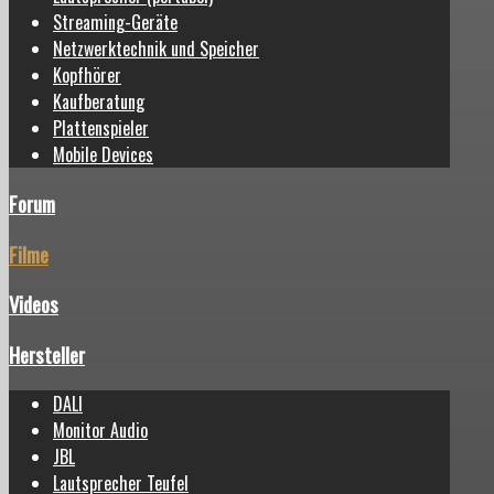
Streaming-Geräte
Netzwerktechnik und Speicher
Kopfhörer
Kaufberatung
Plattenspieler
Mobile Devices
Forum
Filme
Videos
Hersteller
DALI
Monitor Audio
JBL
Lautsprecher Teufel