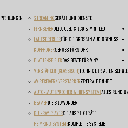
EMPFEHLUNGEN
STREAMING
GERÄTE UND DIENSTE
FERNSEHER
OLED, QLED & LCD & MINI-LED
LAUTSPRECHER
FÜR DIE GROSSEN AUDIOGENUSS
KOPFHÖRER
GENUSS FÜRS OHR
PLATTENSPIELER
DAS BESTE FÜR VINYL
VERSTÄRKER (KLASSISCH)
TECHNIK DER ALTEN SCHULE
AV RECEIVER/ VERSTÄRKER
ZENTRALE EINHEIT
AUTO-LAUTSPRECHER & HIFI-SYSTEME
ALLES RUND U
BEAMER
DIE BILDWUNDER
BLU-RAY PLAYER
DIE ABSPIELGERÄTE
HEIMKINO SYSTEME
KOMPLETTE SYSTEME