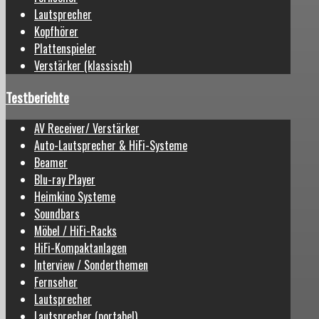
Lautsprecher
Kopfhörer
Plattenspieler
Verstärker (klassisch)
Testberichte
AV Receiver/ Verstärker
Auto-Lautsprecher & HiFi-Systeme
Beamer
Blu-ray Player
Heimkino Systeme
Soundbars
Möbel / HiFi-Racks
HiFi-Kompaktanlagen
Interview / Sonderthemen
Fernseher
Lautsprecher
Lautsprecher (portabel)