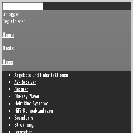
Einloggen
Registrieren
Home
Deals
News
Angebote und Rabattaktionen
AV-Receiver
Beamer
Blu-ray Player
Heimkino Systeme
HiFi-Kompaktanlagen
Soundbars
Streaming
Fernseher