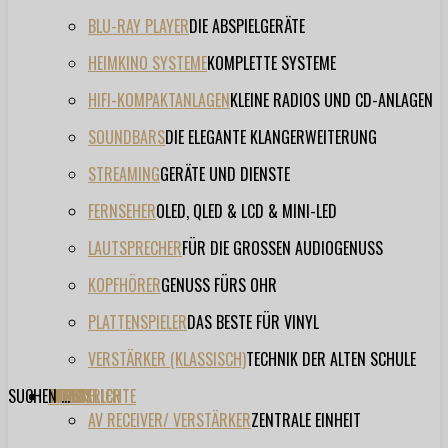
BLU-RAY PLAYER
DIE ABSPIELGERÄTE
HEIMKINO SYSTEME
KOMPLETTE SYSTEME
HIFI-KOMPAKTANLAGEN
KLEINE RADIOS UND CD-ANLAGEN
SOUNDBARS
DIE ELEGANTE KLANGERWEITERUNG
STREAMING
GERÄTE UND DIENSTE
FERNSEHER
OLED, QLED & LCD & MINI-LED
LAUTSPRECHER
FÜR DIE GROSSEN AUDIOGENUSS
KOPFHÖRER
GENUSS FÜRS OHR
PLATTENSPIELER
DAS BESTE FÜR VINYL
VERSTÄRKER (KLASSISCH)
TECHNIK DER ALTEN SCHULE
SUCHEN ...
TESTBERICHTE
FORUM
FILME
VIDEOS
HERSTELLER
EVENT
AV RECEIVER/ VERSTÄRKER
ZENTRALE EINHEIT