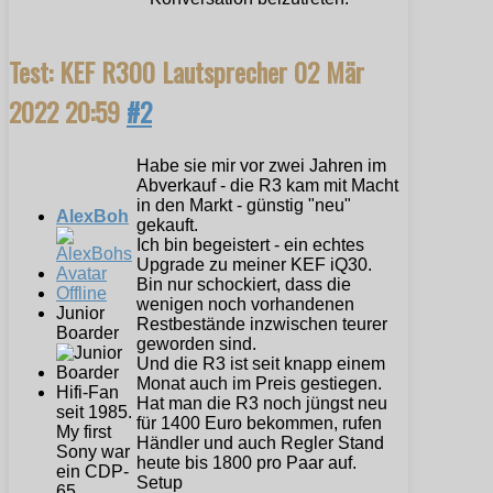
Test: KEF R300 Lautsprecher
02 Mär
2022 20:59
#2
Habe sie mir vor zwei Jahren im
Abverkauf - die R3 kam mit Macht
in den Markt - günstig "neu"
AlexBoh
gekauft.
Ich bin begeistert - ein echtes
Upgrade zu meiner KEF iQ30.
Bin nur schockiert, dass die
Offline
wenigen noch vorhandenen
Junior
Restbestände inzwischen teurer
Boarder
geworden sind.
Und die R3 ist seit knapp einem
Monat auch im Preis gestiegen.
Hifi-Fan
Hat man die R3 noch jüngst neu
seit 1985.
für 1400 Euro bekommen, rufen
My first
Händler und auch Regler Stand
Sony war
heute bis 1800 pro Paar auf.
ein CDP-
Setup
65