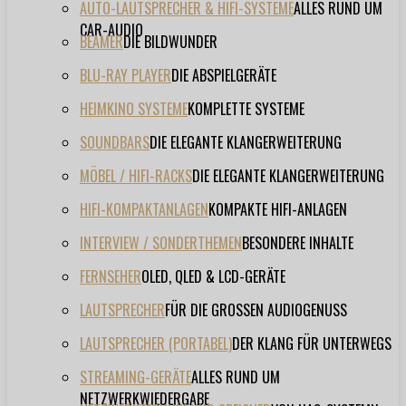
AUTO-LAUTSPRECHER & HIFI-SYSTEME
ALLES RUND UM
CAR-AUDIO
BEAMER
DIE BILDWUNDER
BLU-RAY PLAYER
DIE ABSPIELGERÄTE
HEIMKINO SYSTEME
KOMPLETTE SYSTEME
SOUNDBARS
DIE ELEGANTE KLANGERWEITERUNG
MÖBEL / HIFI-RACKS
DIE ELEGANTE KLANGERWEITERUNG
HIFI-KOMPAKTANLAGEN
KOMPAKTE HIFI-ANLAGEN
INTERVIEW / SONDERTHEMEN
BESONDERE INHALTE
FERNSEHER
OLED, QLED & LCD-GERÄTE
LAUTSPRECHER
FÜR DIE GROSSEN AUDIOGENUSS
LAUTSPRECHER (PORTABEL)
DER KLANG FÜR UNTERWEGS
STREAMING-GERÄTE
ALLES RUND UM
NETZWERKWIEDERGABE