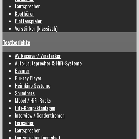
Lautsprecher
Kopfhörer
Plattenspieler
Verstärker (klassisch)
Testberichte
AV Receiver/ Verstärker
Auto-Lautsprecher & HiFi-Systeme
Beamer
Blu-ray Player
Heimkino Systeme
Soundbars
Möbel / HiFi-Racks
HiFi-Kompaktanlagen
Interview / Sonderthemen
Fernseher
Lautsprecher
Lautsprecher (portabel)