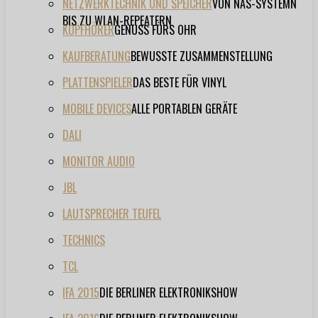
NETZWERKTECHNIK UND SPEICHER
VON NAS-SYSTEMN
BIS ZU WLAN-REPEATERN
KOPFHÖRER
GENUSS FÜRS OHR
KAUFBERATUNG
BEWUSSTE ZUSAMMENSTELLUNG
PLATTENSPIELER
DAS BESTE FÜR VINYL
MOBILE DEVICES
ALLE PORTABLEN GERÄTE
DALI
MONITOR AUDIO
JBL
LAUTSPRECHER TEUFEL
TECHNICS
TCL
IFA 2015
DIE BERLINER ELEKTRONIKSHOW