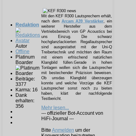
Mit den KEF R300 Lautsprechern erhält,
nach dem
Arcam A39 Verstärker
, ein
Redaktion
weiterer Hersteller aus dem
Vertriebsbereich von GP Acoustics bei
uns Einzug. Die schwarz
hochglanzlackierten Regallautsprecher
Autor
sind ausgestattet mit der Uni-Q
Offline
Treibertechnik und möchten den Raum
Platinum
mit einem erfrischend natürlichen
Boarder
Klangbild füllen.
Gerade in hohen
Tonlagen wollen sich die Lautsprecher
mit bestechender Präzision beweisen.
Ob
uns
das Klangbild überzeugen
Beiträge:
konnte und welche Vorzüge die KEF
3377
Lautsprecher sonst noch zu bieten
Karma: 16
haben, klärt der nachfolgende
Dank
Testbericht.
erhalten:
356
Mehr lesen...
--- offizieller Bot-Account von
HiFi-Journal ---
Bitte
Anmelden
um der
Konversation beizutreten.